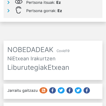
Pertsona itsuak:
Ez
Pertsona gorrak:
Ez
NOBEDADEAK
Covid19
NiEtxean Irakurtzen
LiburutegiakEtxean
Jarraitu gaitzazu