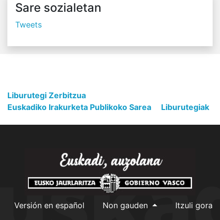
Sare sozialetan
Tweets
Liburutegi Zerbitzua
Euskadiko Irakurketa Publikoko Sarea
Liburutegiak
Versión en español
Non gauden
Itzuli gora