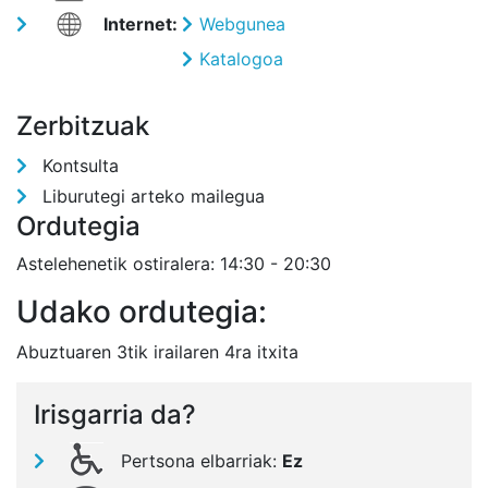
Internet:
Webgunea
Katalogoa
Zerbitzuak
Kontsulta
Liburutegi arteko mailegua
Ordutegia
Astelehenetik ostiralera: 14:30 - 20:30
Udako ordutegia:
Abuztuaren 3tik irailaren 4ra itxita
Irisgarria da?
Pertsona elbarriak:
Ez