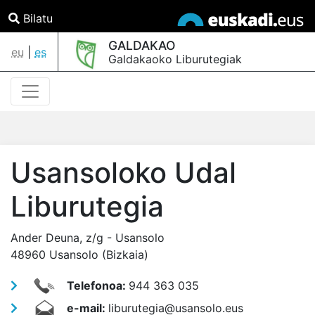
Bilatu
GALDAKAO
eu
|
es
Galdakaoko Liburutegiak
Usansoloko Udal
Liburutegia
Ander Deuna, z/g - Usansolo
48960 Usansolo (Bizkaia)
Telefonoa:
944 363 035
e-mail:
liburutegia@usansolo.eus