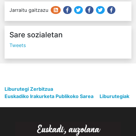
Jarraitu gaitzazu
Sare sozialetan
Tweets
Liburutegi Zerbitzua
Euskadiko Irakurketa Publikoko Sarea
Liburutegiak