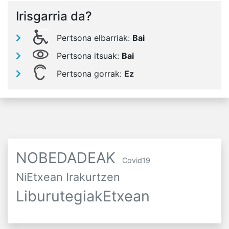
Irisgarria da?
Pertsona elbarriak:
Bai
Pertsona itsuak:
Bai
Pertsona gorrak:
Ez
NOBEDADEAK
Covid19
NiEtxean Irakurtzen
LiburutegiakEtxean