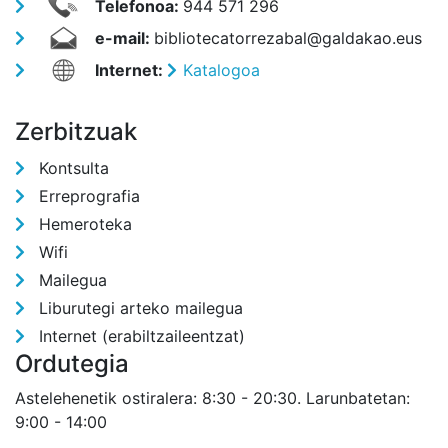
Telefonoa:
944 571 296
e-mail:
bibliotecatorrezabal@galdakao.eus
Internet:
Katalogoa
Zerbitzuak
Kontsulta
Erreprografia
Hemeroteka
Wifi
Mailegua
Liburutegi arteko mailegua
Internet (erabiltzaileentzat)
Ordutegia
Astelehenetik ostiralera: 8:30 - 20:30. Larunbatetan:
9:00 - 14:00