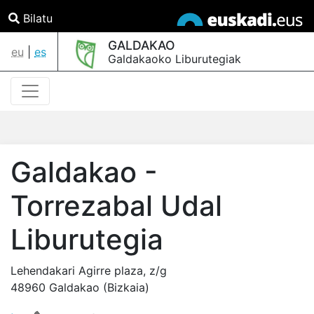
Bilatu
GALDAKAO
eu
|
es
Galdakaoko Liburutegiak
Galdakao -
Torrezabal Udal
Liburutegia
Lehendakari Agirre plaza, z/g
48960 Galdakao (Bizkaia)