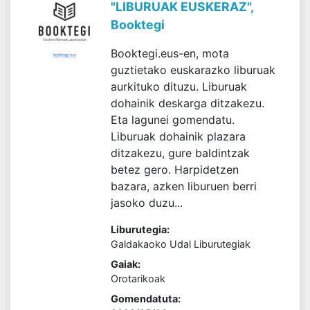
"LIBURUAK EUSKERAZ",
Booktegi
Booktegi.eus-en, mota
guztietako euskarazko liburuak
aurkituko dituzu. Liburuak
dohainik deskarga ditzakezu.
Eta lagunei gomendatu.
Liburuak dohainik plazara
ditzakezu, gure baldintzak
betez gero. Harpidetzen
bazara, azken liburuen berri
jasoko duzu...
Liburutegia:
Galdakaoko Udal Liburutegiak
Gaiak:
Orotarikoak
Gomendatuta: