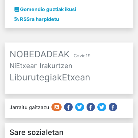
Gomendio guztiak ikusi
RSSra harpidetu
NOBEDADEAK
Covid19
NiEtxean Irakurtzen
LiburutegiakEtxean
Jarraitu gaitzazu
Sare sozialetan