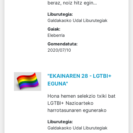
beraz, noiz hitz egin...
Liburutegia:
Galdakaoko Udal Liburutegiak
Gaiak:
Eleberria
Gomendatuta:
2020/07/10
"EKAINAREN 28 - LGTBI+
EGUNA"
Hona hemen selekzio txiki bat
LGTBI+ Nazioarteko
harrotasunaren egunerako
Liburutegia:
Galdakaoko Udal Liburutegiak