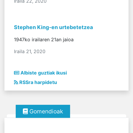
Iraila 22, 2020
Stephen King-en urtebetetzea
1947ko irailaren 21an jaioa
Iraila 21, 2020
Albiste guztiak ikusi
RSSra harpidetu
Gomendioak