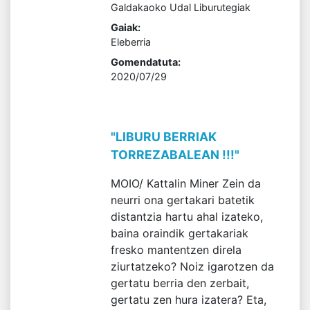
Galdakaoko Udal Liburutegiak
Gaiak:
Eleberria
Gomendatuta:
2020/07/29
"LIBURU BERRIAK
TORREZABALEAN !!!"
MOIO/ Kattalin Miner Zein da
neurri ona gertakari batetik
distantzia hartu ahal izateko,
baina oraindik gertakariak
fresko mantentzen direla
ziurtatzeko? Noiz igarotzen da
gertatu berria den zerbait,
gertatu zen hura izatera? Eta,