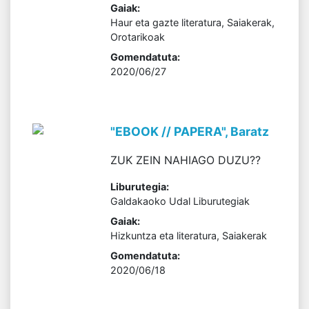
Gaiak:
Haur eta gazte literatura, Saiakerak,
Orotarikoak
Gomendatuta:
2020/06/27
"EBOOK // PAPERA", Baratz
ZUK ZEIN NAHIAGO DUZU??
Liburutegia:
Galdakaoko Udal Liburutegiak
Gaiak:
Hizkuntza eta literatura, Saiakerak
Gomendatuta:
2020/06/18