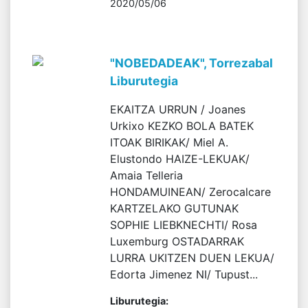
2020/05/06
"NOBEDADEAK", Torrezabal
Liburutegia
EKAITZA URRUN / Joanes
Urkixo KEZKO BOLA BATEK
ITOAK BIRIKAK/ Miel A.
Elustondo HAIZE-LEKUAK/
Amaia Telleria
HONDAMUINEAN/ Zerocalcare
KARTZELAKO GUTUNAK
SOPHIE LIEBKNECHTI/ Rosa
Luxemburg OSTADARRAK
LURRA UKITZEN DUEN LEKUA/
Edorta Jimenez NI/ Tupust...
Liburutegia: