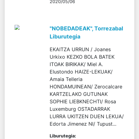
2020/05/06
"NOBEDADEAK", Torrezabal
Liburutegia
EKAITZA URRUN / Joanes
Urkixo KEZKO BOLA BATEK
ITOAK BIRIKAK/ Miel A.
Elustondo HAIZE-LEKUAK/
Amaia Telleria
HONDAMUINEAN/ Zerocalcare
KARTZELAKO GUTUNAK
SOPHIE LIEBKNECHTI/ Rosa
Luxemburg OSTADARRAK
LURRA UKITZEN DUEN LEKUA/
Edorta Jimenez NI/ Tupust...
Liburutegia: