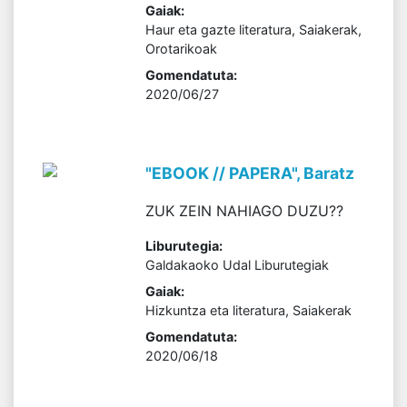
Gaiak:
Haur eta gazte literatura, Saiakerak,
Orotarikoak
Gomendatuta:
2020/06/27
"EBOOK // PAPERA", Baratz
ZUK ZEIN NAHIAGO DUZU??
Liburutegia:
Galdakaoko Udal Liburutegiak
Gaiak:
Hizkuntza eta literatura, Saiakerak
Gomendatuta:
2020/06/18