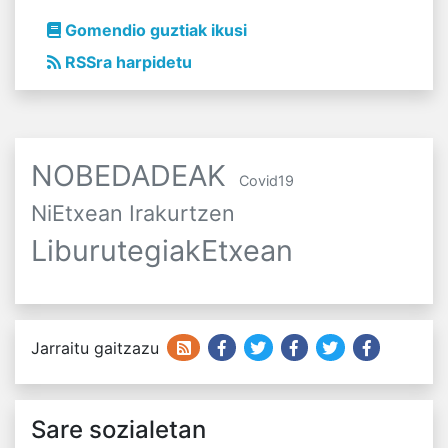
Gomendio guztiak ikusi
RSSra harpidetu
NOBEDADEAK
Covid19
NiEtxean Irakurtzen
LiburutegiakEtxean
Jarraitu gaitzazu
Sare sozialetan