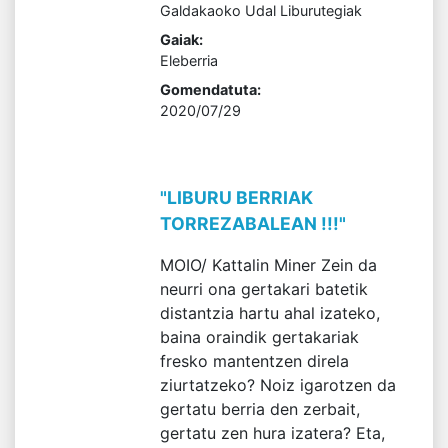
Galdakaoko Udal Liburutegiak
Gaiak:
Eleberria
Gomendatuta:
2020/07/29
"LIBURU BERRIAK
TORREZABALEAN !!!"
MOIO/ Kattalin Miner Zein da
neurri ona gertakari batetik
distantzia hartu ahal izateko,
baina oraindik gertakariak
fresko mantentzen direla
ziurtatzeko? Noiz igarotzen da
gertatu berria den zerbait,
gertatu zen hura izatera? Eta,