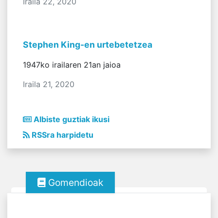
Iraila 22, 2020
Stephen King-en urtebetetzea
1947ko irailaren 21an jaioa
Iraila 21, 2020
Albiste guztiak ikusi
RSSra harpidetu
Gomendioak