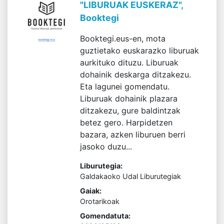
"LIBURUAK EUSKERAZ",
Booktegi
Booktegi.eus-en, mota
guztietako euskarazko liburuak
aurkituko dituzu. Liburuak
dohainik deskarga ditzakezu.
Eta lagunei gomendatu.
Liburuak dohainik plazara
ditzakezu, gure baldintzak
betez gero. Harpidetzen
bazara, azken liburuen berri
jasoko duzu...
Liburutegia:
Galdakaoko Udal Liburutegiak
Gaiak:
Orotarikoak
Gomendatuta: