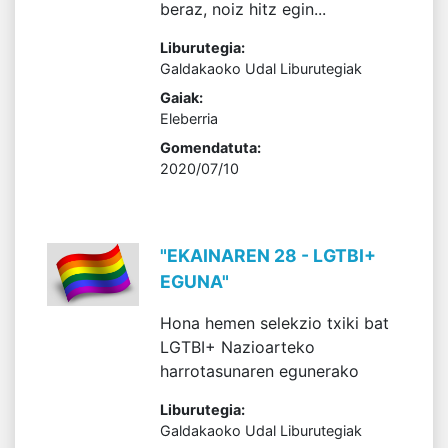
beraz, noiz hitz egin...
Liburutegia:
Galdakaoko Udal Liburutegiak
Gaiak:
Eleberria
Gomendatuta:
2020/07/10
"EKAINAREN 28 - LGTBI+
EGUNA"
Hona hemen selekzio txiki bat
LGTBI+ Nazioarteko
harrotasunaren egunerako
Liburutegia:
Galdakaoko Udal Liburutegiak