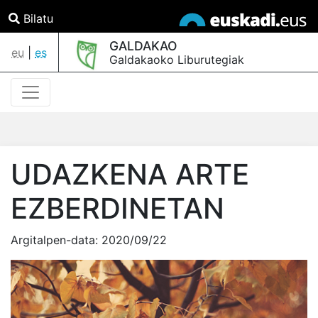
Bilatu
GALDAKAO
eu
|
es
Galdakaoko Liburutegiak
UDAZKENA ARTE
EZBERDINETAN
Argitalpen-data:
2020/09/22