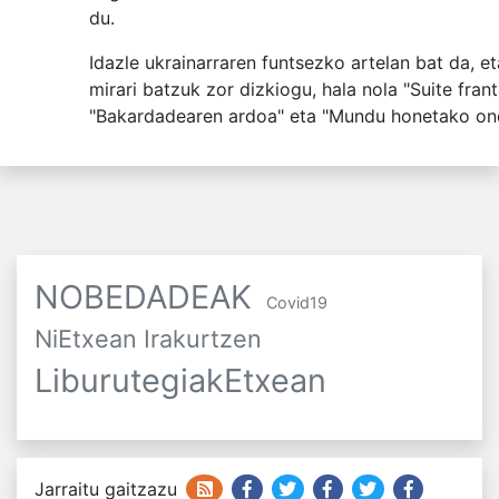
du.
Idazle ukrainarraren funtsezko artelan bat da, et
mirari batzuk zor dizkiogu, hala nola "Suite frant
"Bakardadearen ardoa" eta "Mundu honetako on
NOBEDADEAK
Covid19
NiEtxean Irakurtzen
LiburutegiakEtxean
Jarraitu gaitzazu