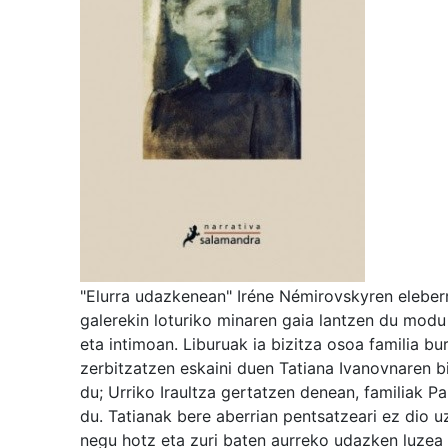
"Elurra udazkenean" Iréne Némirovskyren eleberr
galerekin loturiko minaren gaia lantzen du modu
eta intimoan. Liburuak ia bizitza osoa familia bu
zerbitzatzen eskaini duen Tatiana Ivanovnaren b
du; Urriko Iraultza gertatzen denean, familiak Pa
du. Tatianak bere aberrian pentsatzeari ez dio u
negu hotz eta zuri baten aurreko udazken luzea 