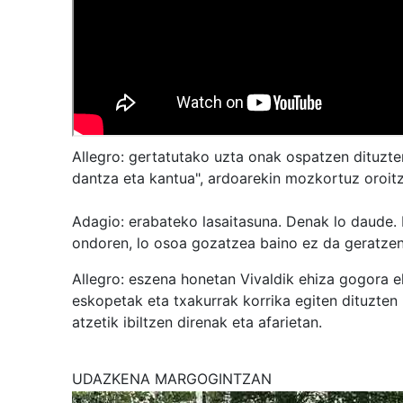
Allegro: gertatutako uzta onak ospatzen dituzten
dantza eta kantua", ardoarekin mozkortuz oroit
Adagio: erabateko lasaitasuna. Denak lo daude.
ondoren, lo osoa gozatzea baino ez da geratzen
Allegro: eszena honetan Vivaldik ehiza gogora e
eskopetak eta txakurrak korrika egiten dituzten
atzetik ibiltzen direnak eta afarietan.
UDAZKENA MARGOGINTZAN