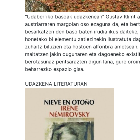
"Udaberriko basoak udazkenean" Gustav Klimt ar
austriarraren margolan oso ezaguna da, eta be
besarkatzen den baso baten irudia ikus daiteke,
honetako bi elementu zatiezinekin ilustratuta d
zuhaitz biluzien eta hostoen alfonbra ametsean.
maitatzen jakin dugunaren eta dagoeneko existi
berotasunaz pentsarazten digun lana, gure oroi
beharrezko espazio gisa.
UDAZKENA LITERATURAN