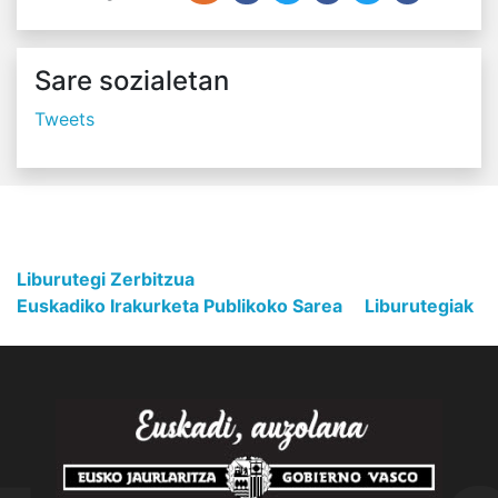
Sare sozialetan
Tweets
Liburutegi Zerbitzua
Euskadiko Irakurketa Publikoko Sarea
Liburutegiak