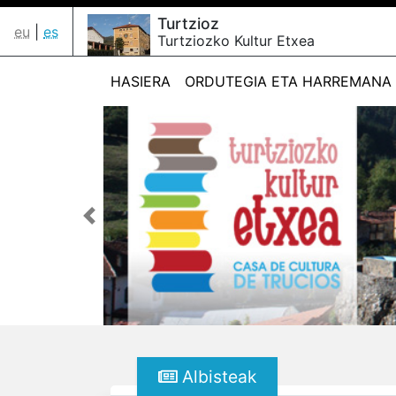
Turtzioz
eu
|
es
Turtziozko Kultur Etxea
HASIERA
ORDUTEGIA ETA HARREMANA
Aurrekoa
Albisteak