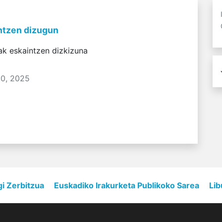
ntzen dizugun
ak eskaintzen dizkizuna
20, 2025
gi Zerbitzua
Euskadiko Irakurketa Publikoko Sarea
Lib