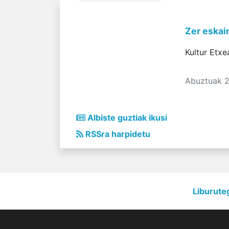
Zer eskai
Kultur Etxe
Abuztuak 
Albiste guztiak ikusi
RSSra harpidetu
Liburute