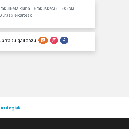
Irakurketa kluba
Erakusketak
Eskola
Guraso elkarteak
Jarraitu gaitzazu
urutegiak