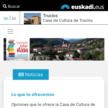
Buscar
Trucíos
eu
|
es
Casa de Cultura de Trucíos
Anterior
Sigu
Noticias
Lo que te ofrecemos
Opciones que te ofrece la Casa de Cultura de