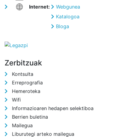
Internet:
Webgunea
Katalogoa
Bloga
Zerbitzuak
Kontsulta
Erreprografia
Hemeroteka
Wifi
Informazioaren hedapen selektiboa
Berrien buletina
Mailegua
Liburutegi arteko mailegua