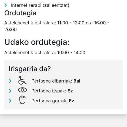
Internet (erabiltzaileentzat)
Ordutegia
Astelehenetik ostiralera: 11:00 - 13:00 eta 16:00 -
20:00
Udako ordutegia:
Astelehenetik ostiralera: 10:00 - 14:00
Irisgarria da?
Pertsona elbarriak:
Bai
Pertsona itsuak:
Ez
Pertsona gorrak:
Ez