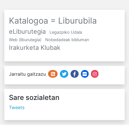
Katalogoa = Liburubila
eLiburutegia
Legazpiko Udala
Web (liburutegia)
Nobedadeak bilduman
Irakurketa Klubak
Jarraitu gaitzazu
Sare sozialetan
Tweets