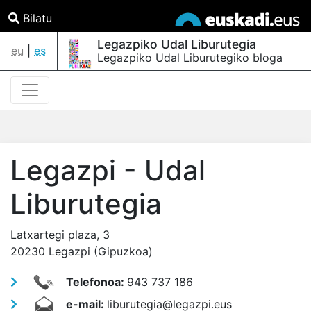
Bilatu
Legazpiko Udal Liburutegia
eu
|
es
Legazpiko Udal Liburutegiko bloga
Legazpi - Udal
Liburutegia
Latxartegi plaza, 3
20230 Legazpi (Gipuzkoa)
Telefonoa:
943 737 186
e-mail:
liburutegia@legazpi.eus