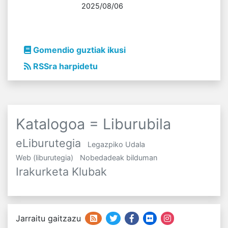
2025/08/06
Gomendio guztiak ikusi
RSSra harpidetu
Katalogoa = Liburubila
eLiburutegia
Legazpiko Udala
Web (liburutegia)
Nobedadeak bilduman
Irakurketa Klubak
Jarraitu gaitzazu