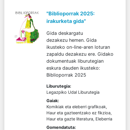
"Biblioporrak 2025:
irakurketa gida"
Gida deskargatu
dezakezu hemen. Gida
ikusteko on-line-aren loturan
zapaldu dezakezu ere. Gidako
dokumentuak liburutegian
eskura dauden ikusteko:
Biblioporrak 2025
Liburutegia:
Legazpiko Udal Liburutegia
Gaiak:
Komikiak eta eleberri grafikoak,
Haur eta gazteentzako ez fikzioa,
Haur eta gazte literatura, Eleberria
Gomendatuta: