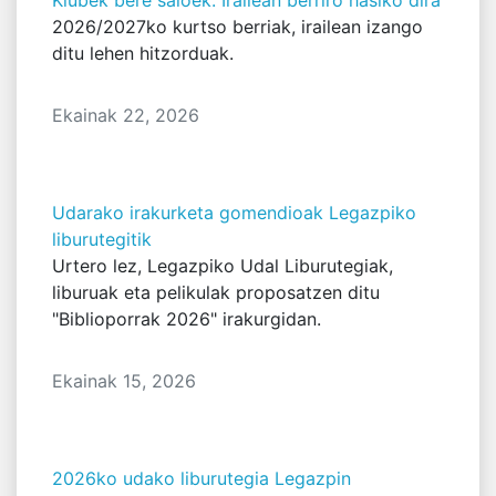
2026/2027ko kurtso berriak, irailean izango
ditu lehen hitzorduak.
Ekainak 22, 2026
Udarako irakurketa gomendioak Legazpiko
liburutegitik
Urtero lez, Legazpiko Udal Liburutegiak,
liburuak eta pelikulak proposatzen ditu
"Biblioporrak 2026" irakurgidan.
Ekainak 15, 2026
2026ko udako liburutegia Legazpin