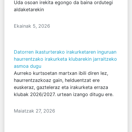
Uda osoan irekita egongo da baina ordutegi
aldaketarekin
Ekainak 5, 2026
Datorren ikasturterako irakurketaren inguruan
haurrentzako irakurketa klubarekin jarraitzeko
asmoa dugu
Aurreko kurtsoetan martxan ibili diren lez,
haurrentzazkoaz gain, helduentzat ere
euskeraz, gazteleraz eta irakurketa erraza
klubak 2026/2027. urtean izango ditugu ere.
Maiatzak 27, 2026