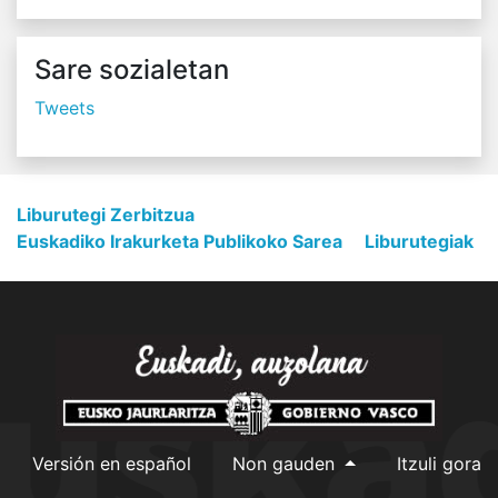
Sare sozialetan
Tweets
Liburutegi Zerbitzua
Euskadiko Irakurketa Publikoko Sarea
Liburutegiak
Versión en español
Non gauden
Itzuli gora