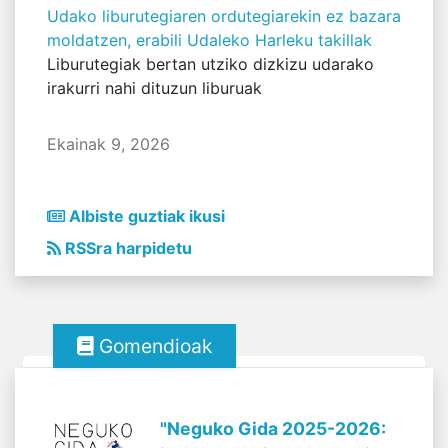
Udako liburutegiaren ordutegiarekin ez bazara
moldatzen, erabili Udaleko Harleku takillak
Liburutegiak bertan utziko dizkizu udarako
irakurri nahi dituzun liburuak
Ekainak 9, 2026
Albiste guztiak ikusi
RSSra harpidetu
Gomendioak
"Neguko Gida 2025-2026: