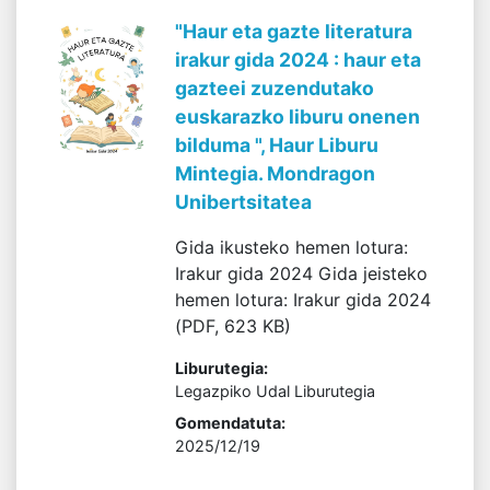
"Haur eta gazte literatura
irakur gida 2024 : haur eta
gazteei zuzendutako
euskarazko liburu onenen
bilduma ", Haur Liburu
Mintegia. Mondragon
Unibertsitatea
Gida ikusteko hemen lotura:
Irakur gida 2024 Gida jeisteko
hemen lotura: Irakur gida 2024
(PDF, 623 KB)
Liburutegia:
Legazpiko Udal Liburutegia
Gomendatuta:
2025/12/19