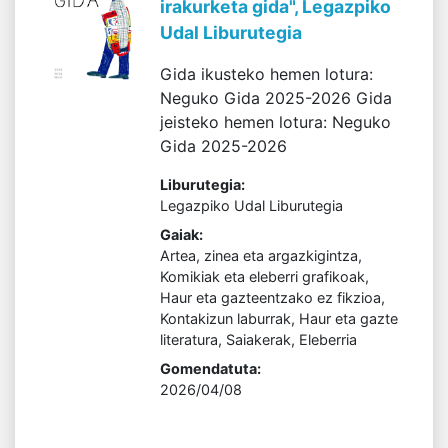
irakurketa gida", Legazpiko
Udal Liburutegia
Gida ikusteko hemen lotura:
Neguko Gida 2025-2026 Gida
jeisteko hemen lotura: Neguko
Gida 2025-2026
Liburutegia:
Legazpiko Udal Liburutegia
Gaiak:
Artea, zinea eta argazkigintza,
Komikiak eta eleberri grafikoak,
Haur eta gazteentzako ez fikzioa,
Kontakizun laburrak, Haur eta gazte
literatura, Saiakerak, Eleberria
Gomendatuta:
2026/04/08