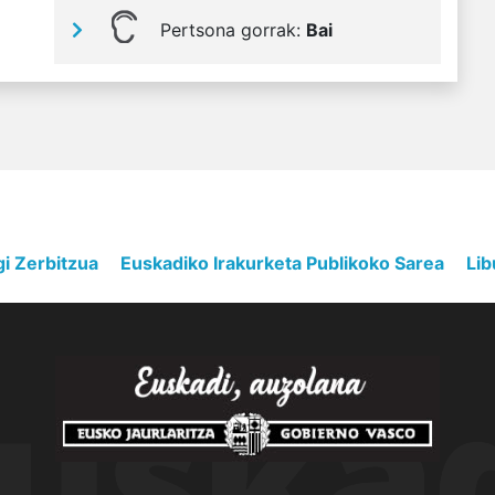
Pertsona gorrak:
Bai
gi Zerbitzua
Euskadiko Irakurketa Publikoko Sarea
Lib