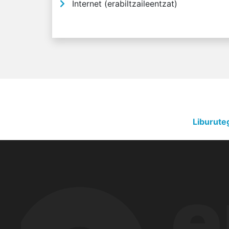
Internet (erabiltzaileentzat)
Liburute