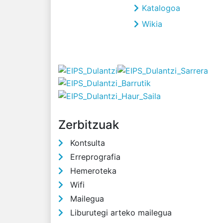
Katalogoa
Wikia
Zerbitzuak
Kontsulta
Erreprografia
Hemeroteka
Wifi
Mailegua
Liburutegi arteko mailegua