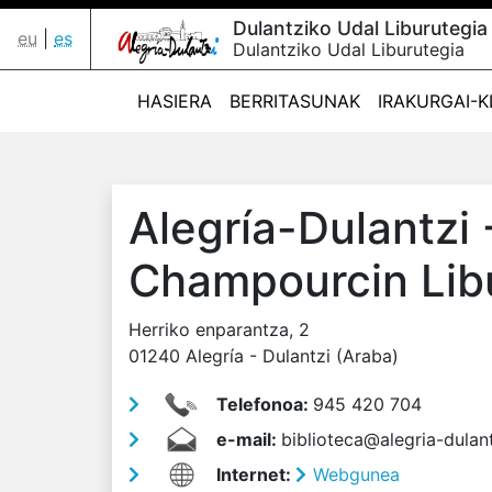
Dulantziko Udal Liburutegia
eu
|
es
Dulantziko Udal Liburutegia
HASIERA
BERRITASUNAK
IRAKURGAI-
Alegría-Dulantzi 
Champourcin Lib
Herriko enparantza, 2
01240 Alegría - Dulantzi (Araba)
Telefonoa:
945 420 704
e-mail:
biblioteca@alegria-dulant
Internet:
Webgunea