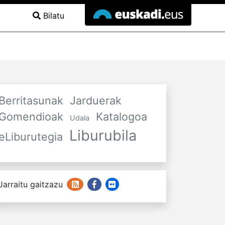
Bilatu
Berritasunak
Jarduerak
Gomendioak
Katalogoa
Udala
Liburubila
eLiburutegia
Jarraitu gaitzazu