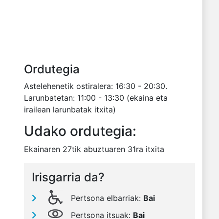
Ordutegia
Astelehenetik ostiralera: 16:30 - 20:30.
Larunbatetan: 11:00 - 13:30 (ekaina eta
irailean larunbatak itxita)
Udako ordutegia:
Ekainaren 27tik abuztuaren 31ra itxita
Irisgarria da?
Pertsona elbarriak:
Bai
Pertsona itsuak:
Bai