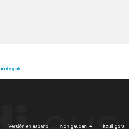
urutegiak
Versión en español
Non gauden
Itzuli gora