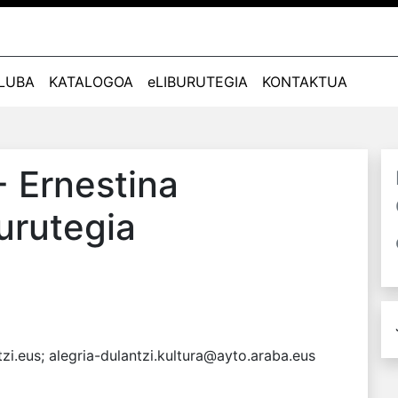
KLUBA
KATALOGOA
eLIBURUTEGIA
KONTAKTUA
- Ernestina
urutegia
zi.eus; alegria-dulantzi.kultura@ayto.araba.eus