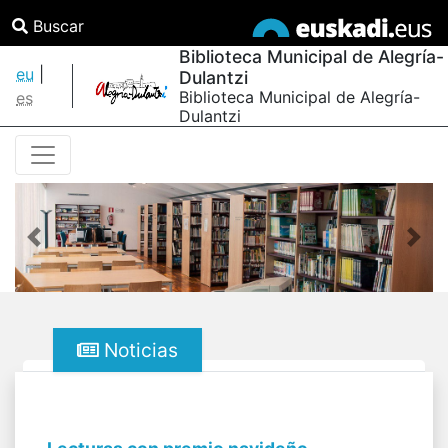
Buscar
Biblioteca Municipal de Alegría-
eu
|
Dulantzi
Biblioteca Municipal de Alegría-
es
Dulantzi
Anterior
Sigu
Noticias