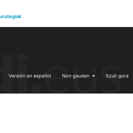
urutegiak
Versión en español
Non gauden
Itzuli gora