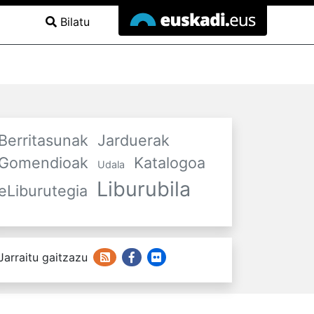
Bilatu
Berritasunak
Jarduerak
Gomendioak
Katalogoa
Udala
Liburubila
eLiburutegia
Jarraitu gaitzazu