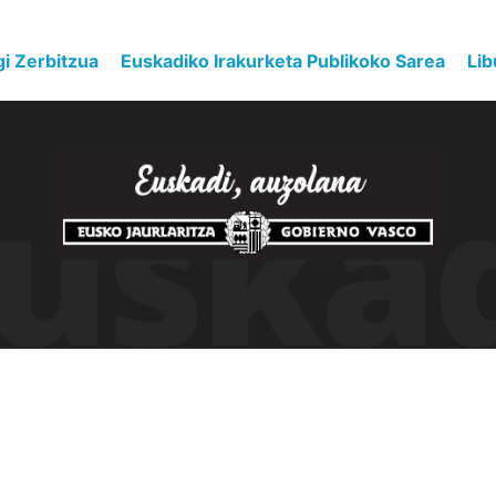
gi Zerbitzua
Euskadiko Irakurketa Publikoko Sarea
Lib