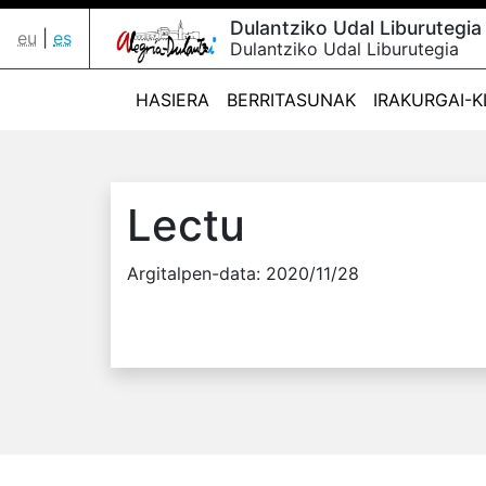
Dulantziko Udal Liburutegia
eu
|
es
Dulantziko Udal Liburutegia
HASIERA
BERRITASUNAK
IRAKURGAI-
Lectu
Argitalpen-data:
2020/11/28