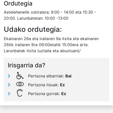
Ordutegia
Astelehenetik ostiralera: 9:00 - 14:00 eta 15:30 -
20:00. Larunbatetan: 10:00 -13:00
Udako ordutegia:
Ekainaren 26a eta irailaren 9a itxita eta ekainaren
26tik irailaren 9ra 09:00etatik 15:00era arte.
Larunbatak itxita (uztaila eta abuztuan)/
Irisgarria da?
Pertsona elbarriak:
Bai
Pertsona itsuak:
Ez
Pertsona gorrak:
Ez