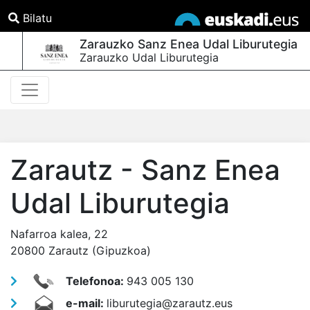
Bilatu
Zarauzko Sanz Enea Udal Liburutegia
Zarauzko Udal Liburutegia
Zarautz - Sanz Enea
Udal Liburutegia
Nafarroa kalea, 22
20800 Zarautz (Gipuzkoa)
Telefonoa:
943 005 130
e-mail:
liburutegia@zarautz.eus