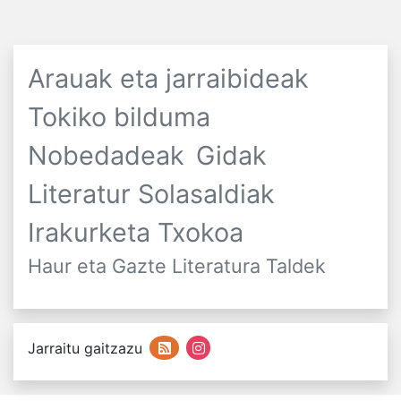
Arauak eta jarraibideak
Tokiko bilduma
Nobedadeak
Gidak
Literatur Solasaldiak
Irakurketa Txokoa
Haur eta Gazte Literatura Taldek
Jarraitu gaitzazu