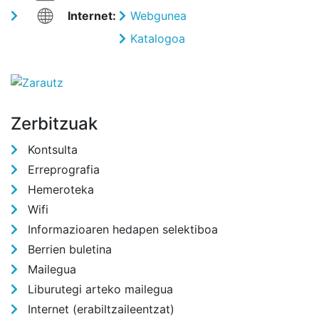
Internet:
Webgunea
Katalogoa
Zerbitzuak
Kontsulta
Erreprografia
Hemeroteka
Wifi
Informazioaren hedapen selektiboa
Berrien buletina
Mailegua
Liburutegi arteko mailegua
Internet (erabiltzaileentzat)