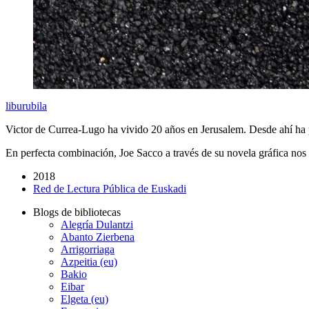
liburubila
Victor de Currea-Lugo ha vivido 20 años en Jerusalem. Desde ahí ha pod
En perfecta combinación, Joe Sacco a través de su novela gráfica nos i
2018
Red de Lectura Pública de Euskadi
Blogs de bibliotecas
Alegría Dulantzi
Abanto Zierbena
Arrigorriaga
Azpeitia (eu)
Bakio
Eibar
Elgeta (eu)