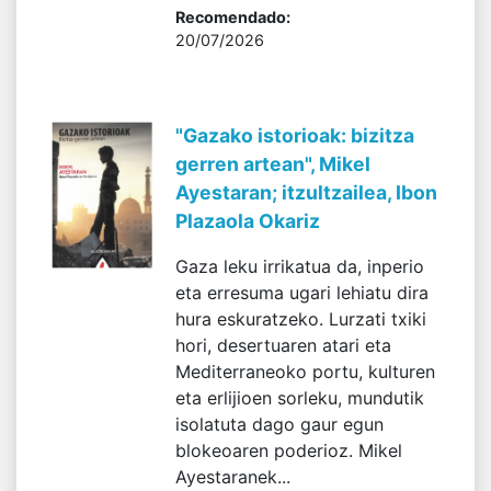
Recomendado:
20/07/2026
"Gazako istorioak: bizitza
gerren artean", Mikel
Ayestaran; itzultzailea, Ibon
Plazaola Okariz
Gaza leku irrikatua da, inperio
eta erresuma ugari lehiatu dira
hura eskuratzeko. Lurzati txiki
hori, desertuaren atari eta
Mediterraneoko portu, kulturen
eta erlijioen sorleku, mundutik
isolatuta dago gaur egun
blokeoaren poderioz. Mikel
Ayestaranek...