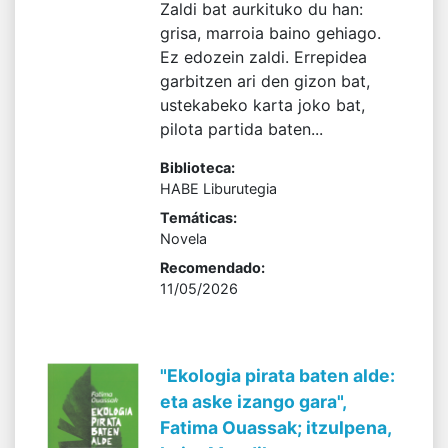
Zaldi bat aurkituko du han:
grisa, marroia baino gehiago.
Ez edozein zaldi. Errepidea
garbitzen ari den gizon bat,
ustekabeko karta joko bat,
pilota partida baten...
Biblioteca:
HABE Liburutegia
Temáticas:
Novela
Recomendado:
11/05/2026
"Ekologia pirata baten alde:
eta aske izango gara",
Fatima Ouassak; itzulpena,