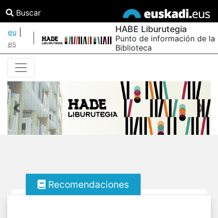
Buscar
HABE Liburutegia
eu
|
Punto de información de la
es
Biblioteca
Anterior
Sigu
Recomendaciones