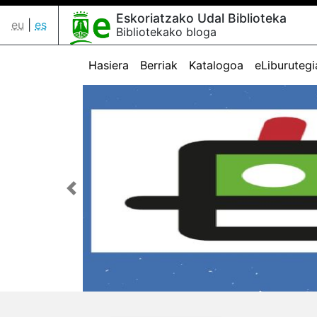
Eskoriatzako Udal Biblioteka
eu
|
es
Bibliotekako bloga
Hasiera
Berriak
Katalogoa
eLiburutegi
Aurrekoa