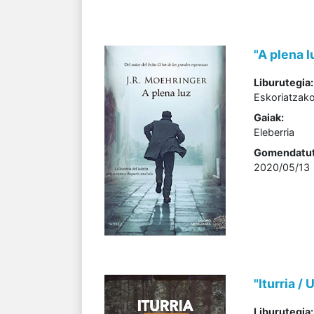
"A plena l
Liburutegia:
Eskoriatzako
Gaiak:
Eleberria
Gomendatut
2020/05/13
"Iturria /
Liburutegia: