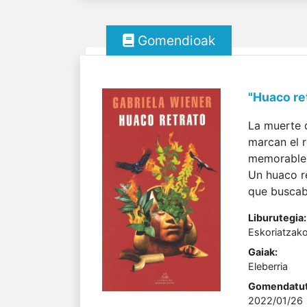
Gomendioak
"Huaco ret
La muerte 
marcan el 
memorable s
Un huaco r
que buscaba
Liburutegia:
Eskoriatzako
Gaiak:
Eleberria
Gomendatut
2022/01/26