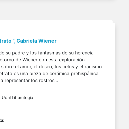
rato ", Gabriela Wiener
de su padre y los fantasmas de su herencia
retorno de Wiener con esta exploración
obre el amor, el deseo, los celos y el racismo.
etrato es una pieza de cerámica prehispánica
 representar los rostros...
 Udal Liburutegia
a: