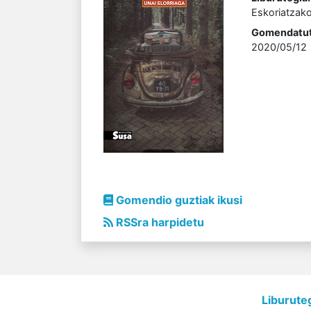
Eskoriatzako
Gomendatut
2020/05/12
Gomendio guztiak ikusi
RSSra harpidetu
Liburute