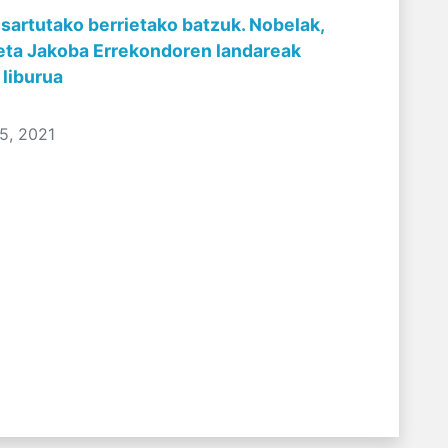
 sartutako berrietako batzuk. Nobelak,
eta Jakoba Errekondoren landareak
 liburua
5, 2021