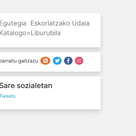
Egutegia
Eskoriatzako Udala
Katalogo=Liburubila
Jarraitu gaitzazu
Sare sozialetan
Tweets