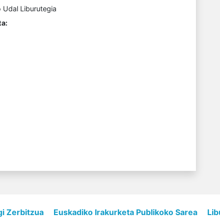
 Udal Liburutegia
a:
gi Zerbitzua
Euskadiko Irakurketa Publikoko Sarea
Lib