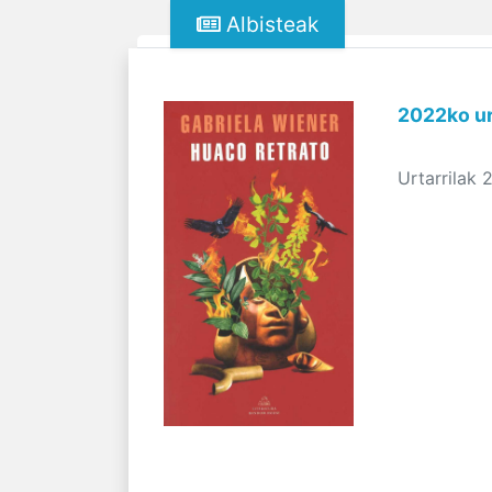
Albisteak
2022ko ur
Urtarrilak 