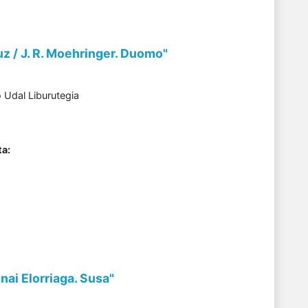
uz / J. R. Moehringer. Duomo"
 Udal Liburutegia
a:
 Unai Elorriaga. Susa"