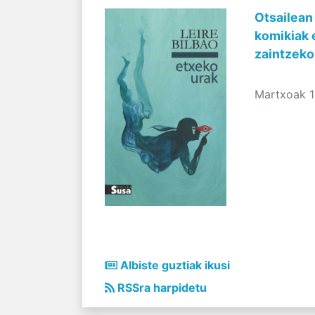
Otsailean
komikiak 
zaintzeko
Martxoak 1
Albiste guztiak ikusi
RSSra harpidetu