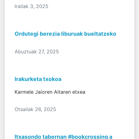
Irailak 3, 2025
Ordutegi berezia liburuak bueltatzeko
Abuztuak 27, 2025
Irakurketa txokoa
Karmele Jaioren Aitaren etxea
Otsailak 26, 2025
Itxasondo tabernan #bookcrossing a