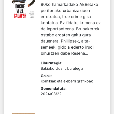
80ko hamarkadako AEBetako
periferiako urbanizazioen
erretratua, true crime gisa
kontatua. Ez fidatu, krimena ez
da inportanteena. Brubakerrek
ostabe eroaten gaitu gura
dauenera. Phillipsek, aita-
semeek, gidoia ederto irudi
bihurtzen dabe Reseña...
Liburutegia:
Bakioko Udal Liburutegia
Gaiak:
Komikiak eta eleberri grafikoak
Gomendatuta:
2024/08/22