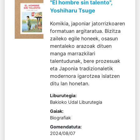
"El hombre sin talento",
Yoshiharu Tsuge
Komikia, japoniar jatorrizkoaren
formatuan argitaratua. Bizitza
zaileko egile honeek, osasun
mentaleko arazoak dituen
manga marrazkilari
talentudunak, bere prozesuak
eta Japonia tradizionaletik
modernora igarotzea islatzen
ditu lan honetan.
Liburutegia:
Bakioko Udal Liburutegia
Gaiak:
Biografiak
Gomendatuta:
2024/08/07