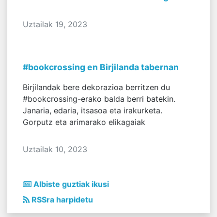
Uztailak 19, 2023
#bookcrossing en Birjilanda tabernan
Birjilandak bere dekorazioa berritzen du
#bookcrossing-erako balda berri batekin.
Janaria, edaria, itsasoa eta irakurketa.
Gorputz eta arimarako elikagaiak
Uztailak 10, 2023
Albiste guztiak ikusi
RSSra harpidetu