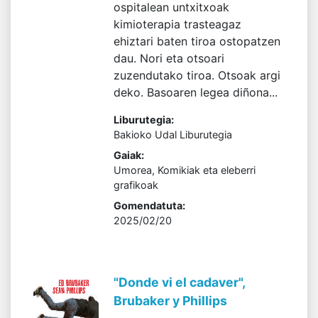
ospitalean untxitxoak
kimioterapia trasteagaz
ehiztari baten tiroa ostopatzen
dau. Nori eta otsoari
zuzendutako tiroa. Otsoak argi
deko. Basoaren legea diñona...
Liburutegia:
Bakioko Udal Liburutegia
Gaiak:
Umorea, Komikiak eta eleberri
grafikoak
Gomendatuta:
2025/02/20
"Donde vi el cadaver",
Brubaker y Phillips