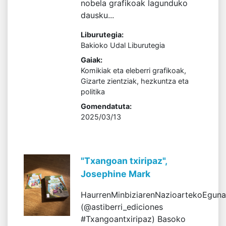
nobela grafikoak lagunduko
dausku...
Liburutegia:
Bakioko Udal Liburutegia
Gaiak:
Komikiak eta eleberri grafikoak,
Gizarte zientziak, hezkuntza eta
politika
Gomendatuta:
2025/03/13
"Txangoan txiripaz",
Josephine Mark
HaurrenMinbiziarenNazioartekoEgun
(@astiberri_ediciones
#Txangoantxiripaz) Basoko