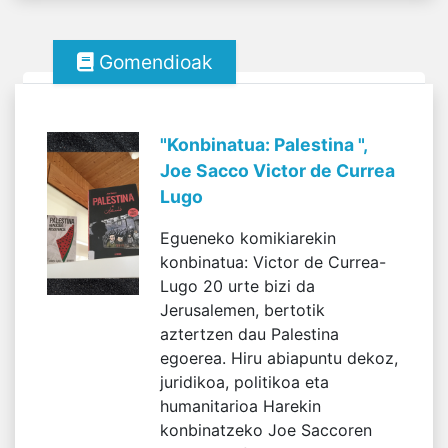
Gomendioak
"Konbinatua: Palestina ",
Joe Sacco Victor de Currea
Lugo
Egueneko komikiarekin
konbinatua: Victor de Currea-
Lugo 20 urte bizi da
Jerusalemen, bertotik
aztertzen dau Palestina
egoerea. Hiru abiapuntu dekoz,
juridikoa, politikoa eta
humanitarioa Harekin
konbinatzeko Joe Saccoren