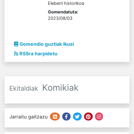
Eleberri historikoa
Gomendatuta:
2023/08/03
Gomendio guztiak ikusi
RSSra harpidetu
Komikiak
Ekitaldiak
Jarraitu gaitzazu