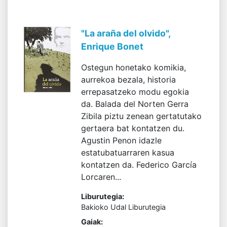
"La araña del olvido",
Enrique Bonet
Ostegun honetako komikia,
aurrekoa bezala, historia
errepasatzeko modu egokia
da. Balada del Norten Gerra
Zibila piztu zenean gertatutako
gertaera bat kontatzen du.
Agustin Penon idazle
estatubatuarraren kasua
kontatzen da. Federico García
Lorcaren...
Liburutegia:
Bakioko Udal Liburutegia
Gaiak: