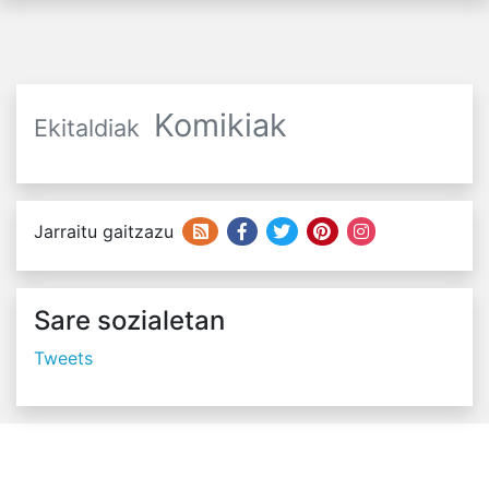
Komikiak
Ekitaldiak
Jarraitu gaitzazu
Sare sozialetan
Tweets