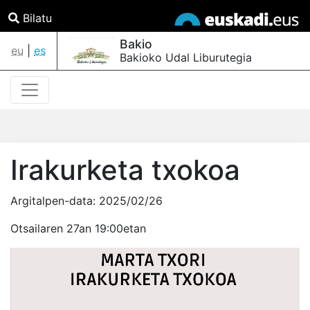
Bilatu
Bakio
eu
|
es
Bakioko Udal Liburutegia
Irakurketa txokoa
Argitalpen-data:
2025/02/26
Otsailaren 27an 19:00etan