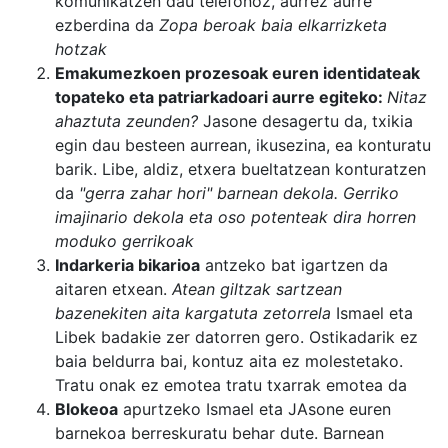
komunikatzen dau telefonoz, aurrez aurre
ezberdina da
Zopa beroak baia elkarrizketa
hotzak
Emakumezkoen prozesoak euren identidateak
topateko eta patriarkadoari aurre egiteko:
Nitaz
ahaztuta zeunden?
Jasone desagertu da, txikia
egin dau besteen aurrean, ikusezina, ea konturatu
barik. Libe, aldiz, etxera bueltatzean konturatzen
da
"gerra zahar hori" barnean dekola. Gerriko
imajinario dekola eta oso potenteak dira horren
moduko gerrikoak
Indarkeria bikarioa
antzeko bat igartzen da
aitaren etxean.
Atean giltzak sartzean
bazenekiten aita kargatuta zetorrela
Ismael eta
Libek badakie zer datorren gero. Ostikadarik ez
baia beldurra bai, kontuz aita ez molestetako.
Tratu onak ez emotea tratu txarrak emotea da
Blokeoa
apurtzeko Ismael eta JAsone euren
barnekoa berreskuratu behar dute. Barnean