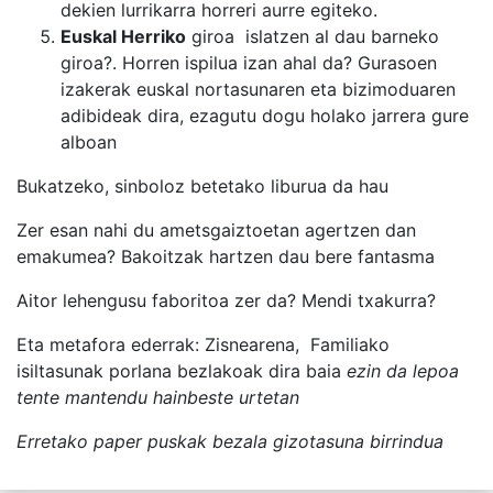
dekien lurrikarra horreri aurre egiteko.
Euskal Herriko
giroa islatzen al dau barneko
giroa?. Horren ispilua izan ahal da? Gurasoen
izakerak euskal nortasunaren eta bizimoduaren
adibideak dira, ezagutu dogu holako jarrera gure
alboan
Bukatzeko, sinboloz betetako liburua da hau
Zer esan nahi du ametsgaiztoetan agertzen dan
emakumea? Bakoitzak hartzen dau bere fantasma
Aitor lehengusu faboritoa zer da? Mendi txakurra?
Eta metafora ederrak: Zisnearena, Familiako
isiltasunak porlana bezlakoak dira baia
ezin da lepoa
tente mantendu hainbeste urtetan
Erretako paper puskak bezala gizotasuna birrindua