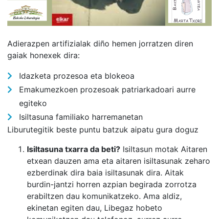
Adierazpen artifizialak diño hemen jorratzen diren
gaiak honexek dira:
Idazketa prozesoa eta blokeoa
Emakumezkoen prozesoak patriarkadoari aurre
egiteko
Isiltasuna familiako harremanetan
Liburutegitik beste puntu batzuk aipatu gura doguz
Isiltasuna txarra da beti?
Isiltasun motak Aitaren
etxean dauzen ama eta aitaren isiltasunak zeharo
ezberdinak dira baia isiltasunak dira. Aitak
burdin-jantzi horren azpian begirada zorrotza
erabiltzen dau komunikatzeko. Ama aldiz,
ekinetan egiten dau, Libegaz hobeto