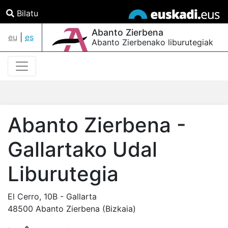
Bilatu
Abanto Zierbena
eu
|
es
Abanto Zierbenako liburutegiak
Abanto Zierbena -
Gallartako Udal
Liburutegia
El Cerro, 10B - Gallarta
48500 Abanto Zierbena (Bizkaia)