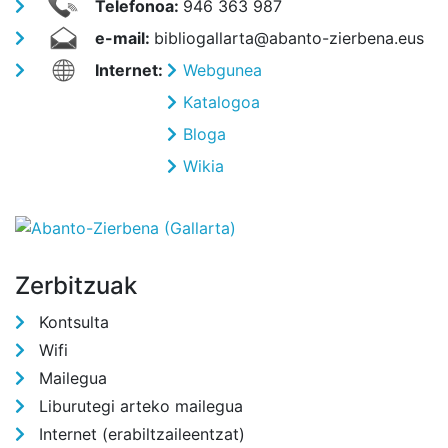
Telefonoa:
946 363 987
e-mail:
bibliogallarta@abanto-zierbena.eus
Internet:
Webgunea
Katalogoa
Bloga
Wikia
Zerbitzuak
Kontsulta
Wifi
Mailegua
Liburutegi arteko mailegua
Internet (erabiltzaileentzat)