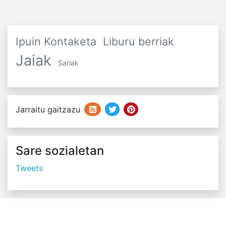
Ipuin Kontaketa
Liburu berriak
Jaiak
Sariak
Jarraitu gaitzazu
Sare sozialetan
Tweets