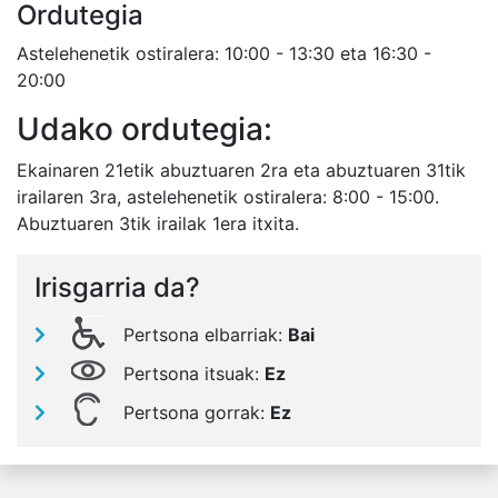
Ordutegia
Astelehenetik ostiralera: 10:00 - 13:30 eta 16:30 -
20:00
Udako ordutegia:
Ekainaren 21etik abuztuaren 2ra eta abuztuaren 31tik
irailaren 3ra, astelehenetik ostiralera: 8:00 - 15:00.
Abuztuaren 3tik irailak 1era itxita.
Irisgarria da?
Pertsona elbarriak:
Bai
Pertsona itsuak:
Ez
Pertsona gorrak:
Ez