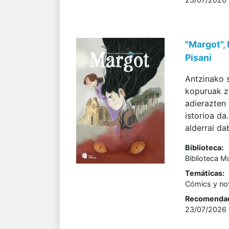
"Margot", 
Pisani
Antzinako s
kopuruak z
adierazten
istorioa da
alderrai da
Biblioteca:
Biblioteca M
Temáticas:
Cómics y nov
Recomenda
23/07/2026