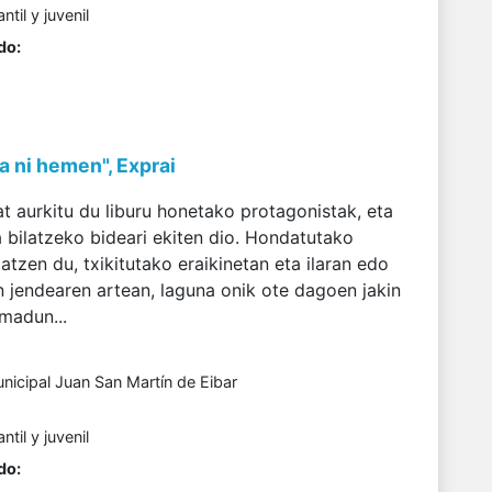
antil y juvenil
do:
a ni hemen", Exprai
t aurkitu du liburu honetako protagonistak, eta
 bilatzeko bideari ekiten dio. Hondatutako
latzen du, txikitutako eraikinetan eta ilaran edo
 jendearen artean, laguna onik ote dagoen jakin
imadun...
unicipal Juan San Martín de Eibar
antil y juvenil
do: