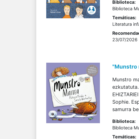
Biblioteca:
Biblioteca M
Temáticas:
Literatura inf
Recomenda
23/07/2026
"Munstro 
Munstro ma
ezkutatuta
EHIZTARIEI 
Sophie. Es
samurra bez
Biblioteca:
Biblioteca M
Temáticas: