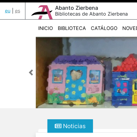
Abanto Zierbena
eu
|
es
Bibliotecas de Abanto Zierbena
INICIO
BIBLIOTECA
CATÁLOGO
NOVE
Anterior
Noticias