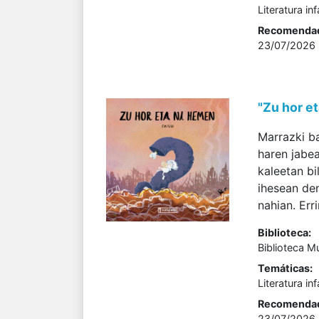
Literatura inf
Recomenda
23/07/2026
"Zu hor et
Marrazki ba
haren jabea
kaleetan bi
ihesean den
nahian. Err
Biblioteca:
Biblioteca M
Temáticas:
Literatura inf
Recomenda
23/07/2026