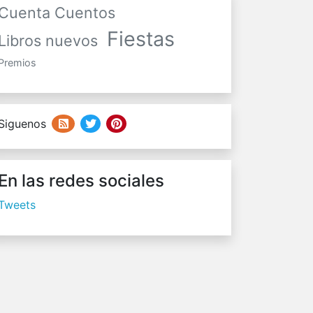
Cuenta Cuentos
Fiestas
Libros nuevos
Premios
Siguenos
En las redes sociales
Tweets