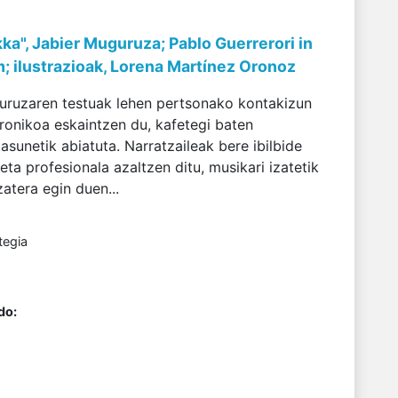
ka", Jabier Muguruza; Pablo Guerrerori in
 ilustrazioak, Lorena Martínez Oronoz
uruzaren testuak lehen pertsonako kontakizun
ironikoa eskaintzen du, kafetegi baten
sunetik abiatuta. Narratzaileak bere ibilbide
eta profesionala azaltzen ditu, musikari izatetik
atera egin duen...
tegia
do: