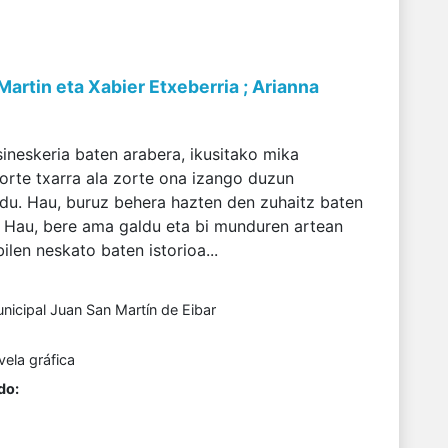
Martin eta Xabier Etxeberria ; Arianna
ineskeria baten arabera, ikusitako mika
orte txarra ala zorte ona izango duzun
 du. Hau, buruz behera hazten den zuhaitz baten
. Hau, bere ama galdu eta bi munduren artean
bilen neskato baten istorioa...
unicipal Juan San Martín de Eibar
ela gráfica
do: