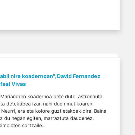
dabil nire koadernoan", David Fernandez
afael Vivas
 Marianoren koadernoa bete dute, astronauta,
eta detektibea izan nahi duen mutikoaren
Neurri, era eta kolore guztietakoak dira. Baina
ez du hegan egiten, marraztuta daudenez.
imeleten sortzaile...