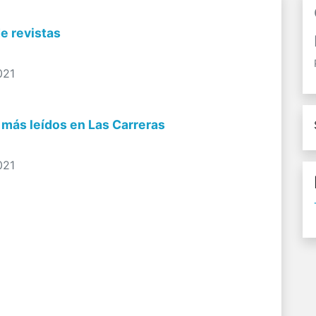
e revistas
021
s más leídos en Las Carreras
021