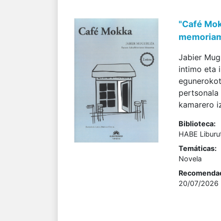
"Café Mok
memoriam;
Jabier Mug
intimo eta 
egunerokota
pertsonala 
kamarero iz
Biblioteca:
HABE Liburu
Temáticas:
Novela
Recomenda
20/07/2026