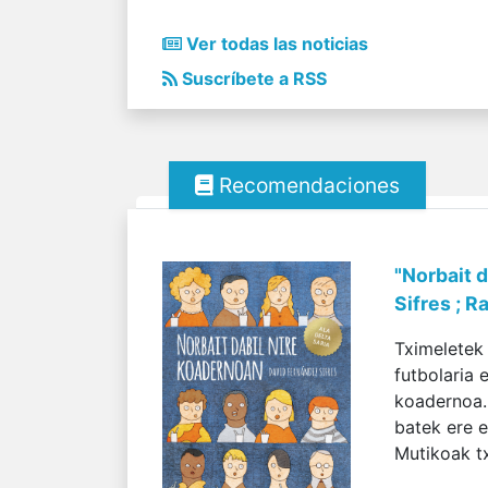
Ver todas las noticias
Suscríbete a RSS
Recomendaciones
"Norbait 
Sifres ; R
Tximeletek
futbolaria 
koadernoa. 
batek ere 
Mutikoak tx