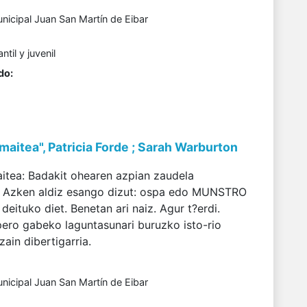
unicipal Juan San Martín de Eibar
antil y juvenil
do:
maitea", Patricia Forde ; Sarah Warburton
itea: Badakit ohearen azpian zaudela
. Azken aldiz esango dizut: ospa edo MUNSTRO
deituko diet. Benetan ari naiz. Agur t?erdi.
pero gabeko laguntasunari buruzko isto-rio
ain dibertigarria.
unicipal Juan San Martín de Eibar