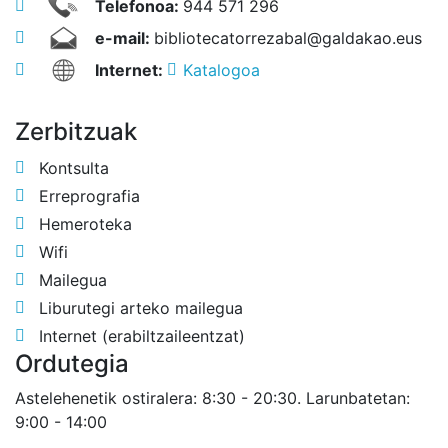
Telefonoa:
944 571 296
e-mail:
bibliotecatorrezabal@galdakao.eus
Internet:
Katalogoa
Zerbitzuak
Kontsulta
Erreprografia
Hemeroteka
Wifi
Mailegua
Liburutegi arteko mailegua
Internet (erabiltzaileentzat)
Ordutegia
Astelehenetik ostiralera: 8:30 - 20:30. Larunbatetan:
9:00 - 14:00