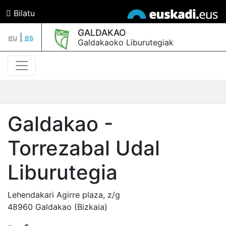
Bilatu
GALDAKAO
eu
|
es
Galdakaoko Liburutegiak
Galdakao -
Torrezabal Udal
Liburutegia
Lehendakari Agirre plaza, z/g
48960 Galdakao (Bizkaia)