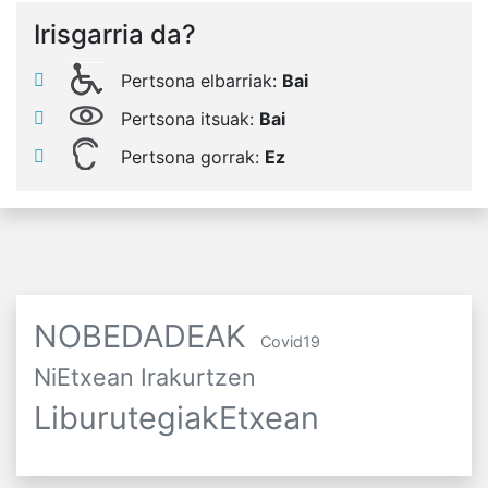
Irisgarria da?
Pertsona elbarriak:
Bai
Pertsona itsuak:
Bai
Pertsona gorrak:
Ez
NOBEDADEAK
Covid19
NiEtxean Irakurtzen
LiburutegiakEtxean