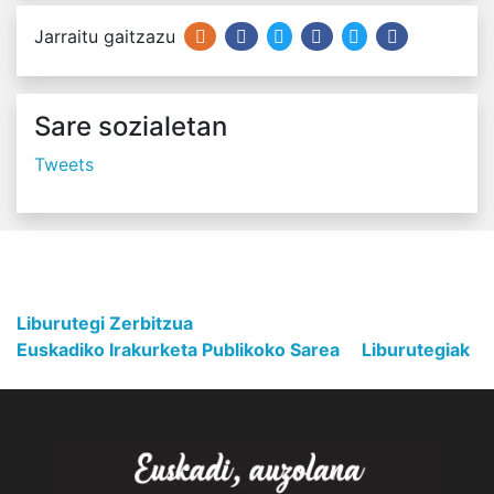
Jarraitu gaitzazu
Sare sozialetan
Tweets
Liburutegi Zerbitzua
Euskadiko Irakurketa Publikoko Sarea
Liburutegiak