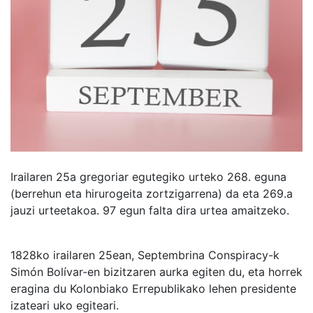
Irailaren 25a gregoriar egutegiko urteko 268. eguna
(berrehun eta hirurogeita zortzigarrena) da eta 269.a
jauzi urteetakoa. 97 egun falta dira urtea amaitzeko.
1828ko irailaren 25ean, Septembrina Conspiracy-k
Simón Bolívar-en bizitzaren aurka egiten du, eta horrek
eragina du Kolonbiako Errepublikako lehen presidente
izateari uko egiteari.