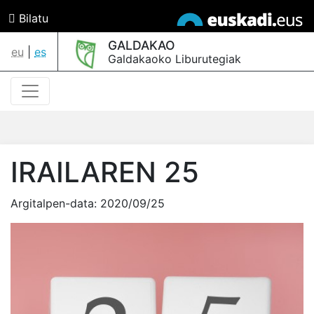
Bilatu
GALDAKAO
eu
|
es
Galdakaoko Liburutegiak
IRAILAREN 25
Argitalpen-data:
2020/09/25