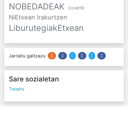
NOBEDADEAK
Covid19
NiEtxean Irakurtzen
LiburutegiakEtxean
Jarraitu gaitzazu
Sare sozialetan
Tweets