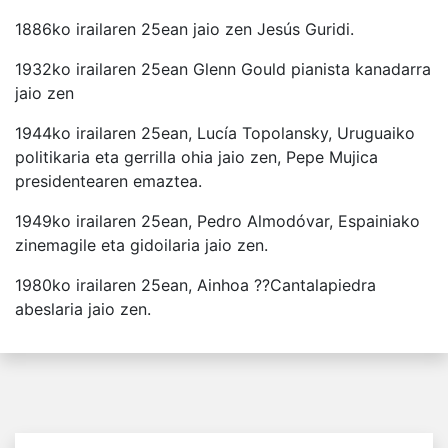
1886ko irailaren 25ean jaio zen Jesús Guridi.
1932ko irailaren 25ean Glenn Gould pianista kanadarra
jaio zen
1944ko irailaren 25ean, Lucía Topolansky, Uruguaiko
politikaria eta gerrilla ohia jaio zen, Pepe Mujica
presidentearen emaztea.
1949ko irailaren 25ean, Pedro Almodóvar, Espainiako
zinemagile eta gidoilaria jaio zen.
1980ko irailaren 25ean, Ainhoa ??Cantalapiedra
abeslaria jaio zen.