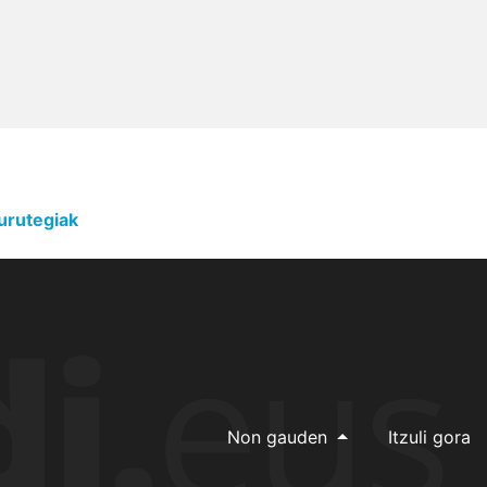
urutegiak
Non gauden
Itzuli gora