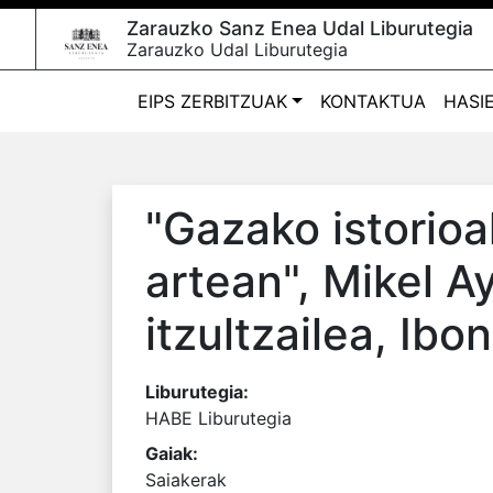
Zarauzko Sanz Enea Udal Liburutegia
Zarauzko Udal Liburutegia
EIPS ZERBITZUAK
KONTAKTUA
HASI
"Gazako istorioa
artean"
, Mikel A
itzultzailea, Ibo
Liburutegia:
HABE Liburutegia
Gaiak:
Saiakerak