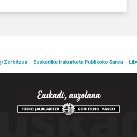
gi Zerbitzua
Euskadiko Irakurketa Publikoko Sarea
Lib