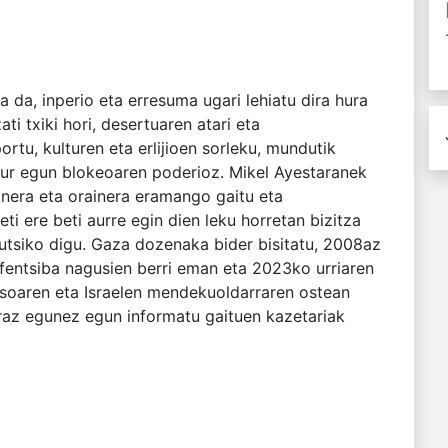
a da, inperio eta erresuma ugari lehiatu dira hura
ti txiki hori, desertuaren atari eta
rtu, kulturen eta erlijioen sorleku, mundutik
aur egun blokeoaren poderioz. Mikel Ayestaranek
nera eta orainera eramango gaitu eta
eti ere beti aurre egin dien leku horretan bizitza
utsiko digu. Gaza dozenaka bider bisitatu, 2008az
fentsiba nagusien berri eman eta 2023ko urriaren
oaren eta Israelen mendekuoldarraren ostean
az egunez egun informatu gaituen kazetariak