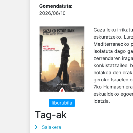
Gomendatuta:
2026/06/10
Gaza leku irrikatu
eskuratzeko. Lurza
Mediterraneoko po
isolatuta dago g
zerrendaren iraga
konkistatzaileei b
nolakoa den erak
geroko Israelen o
7ko Hamasen eras
eskualdeko egoer
idatzia.
liburubila
Tag-ak
Saiakera