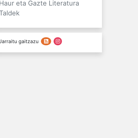
Haur eta Gazte Literatura
Taldek
Jarraitu gaitzazu