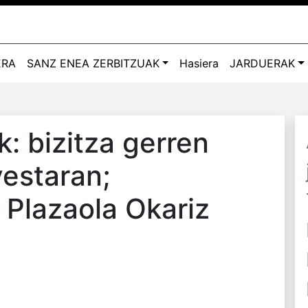
ERA
SANZ ENEA ZERBITZUAK
Hasiera
JARDUERAK
k: bizitza gerren
yestaran;
n Plazaola Okariz