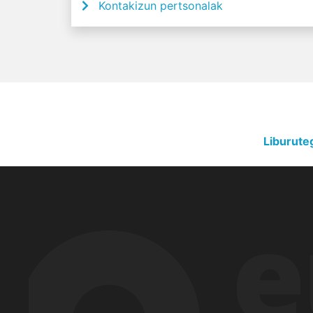
Kontakizun pertsonalak
Liburute