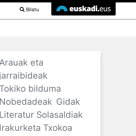
Bilatu
Arauak eta
jarraibideak
Tokiko bilduma
Nobedadeak
Gidak
Literatur Solasaldiak
Irakurketa Txokoa