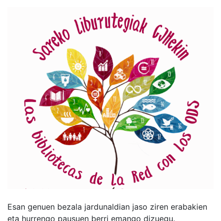
Esan genuen bezala jardunaldian jaso ziren erabakien
eta hurrengo pausuen berri emango dizuegu.