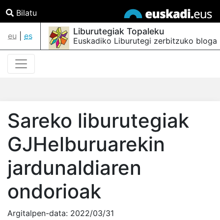
Bilatu
Liburutegiak Topaleku
eu
|
es
Euskadiko Liburutegi zerbitzuko bloga
Sareko liburutegiak
GJHelburuarekin
jardunaldiaren
ondorioak
Argitalpen-data:
2022/03/31