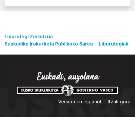
Liburutegi Zerbitzua
Euskadiko Irakurketa Publikoko Sarea
Liburutegiak
Versión en español
Itzuli gora