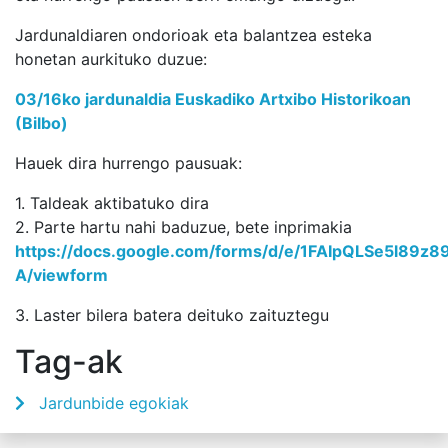
Jardunaldiaren ondorioak eta balantzea esteka
honetan aurkituko duzue:
03/16ko jardunaldia Euskadiko Artxibo Historikoan
(Bilbo)
Hauek dira hurrengo pausuak:
1. Taldeak aktibatuko dira
2. Parte hartu nahi baduzue, bete inprimakia
https://docs.google.com/forms/d/e/1FAIpQLSe5l89
A/viewform
3. Laster bilera batera deituko zaituztegu
Tag-ak
Jardunbide egokiak