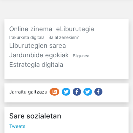
Online zinema
eLiburutegia
Irakurketa digitala
Ba al zenekien?
Liburutegien sarea
Jardunbide egokiak
Bilgunea
Estrategia digitala
Jarraitu gaitzazu
Sare sozialetan
Tweets