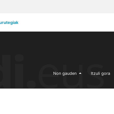
urutegiak
Non gauden
Itzuli gora