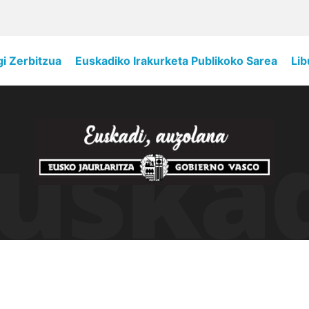
gi Zerbitzua
Euskadiko Irakurketa Publikoko Sarea
Lib