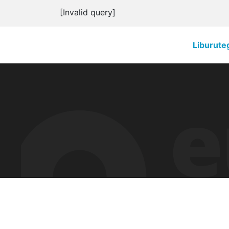
[Invalid query]
Liburute