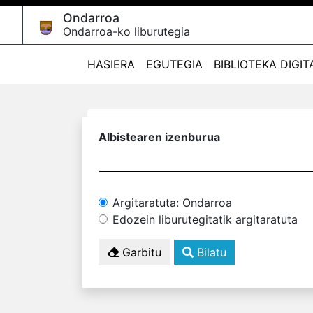
Ondarroa
Ondarroa-ko liburutegia
HASIERA
EGUTEGIA
BIBLIOTEKA DIGIT
Albistearen izenburua
Argitaratuta: Ondarroa
Edozein liburutegitatik argitaratuta
Garbitu
Bilatu