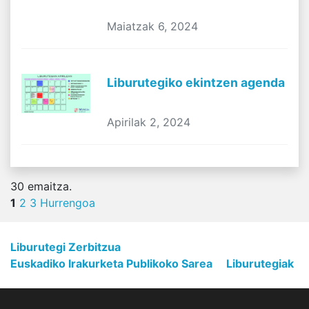
Maiatzak 6, 2024
Liburutegiko ekintzen agenda
Apirilak 2, 2024
30
emaitza.
1
2
3
Hurrengoa
Liburutegi Zerbitzua
Euskadiko Irakurketa Publikoko Sarea
Liburutegiak