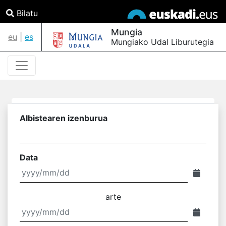
Bilatu
Mungia
eu
|
es
Mungiako Udal Liburutegia
Albistearen izenburua
Data
arte