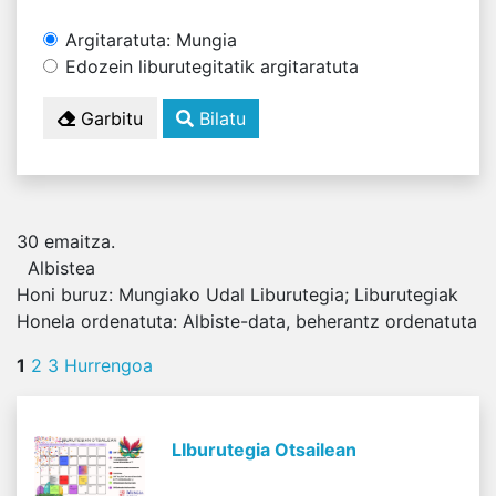
Argitaratuta: Mungia
Edozein liburutegitatik argitaratuta
Garbitu
Bilatu
30
emaitza.
Albistea
Honi buruz:
Mungiako Udal Liburutegia; Liburutegiak
Honela ordenatuta:
Albiste-data, beherantz ordenatuta
1
2
3
Hurrengoa
LIburutegia Otsailean