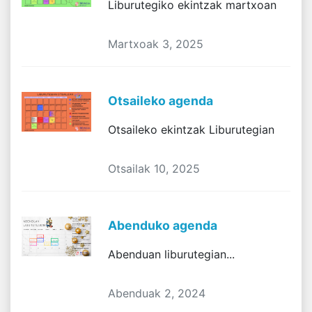
Liburutegiko ekintzak martxoan
Martxoak 3, 2025
Otsaileko agenda
Otsaileko ekintzak Liburutegian
Otsailak 10, 2025
Abenduko agenda
Abenduan liburutegian...
Abenduak 2, 2024