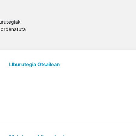
urutegiak
 ordenatuta
LIburutegia Otsailean