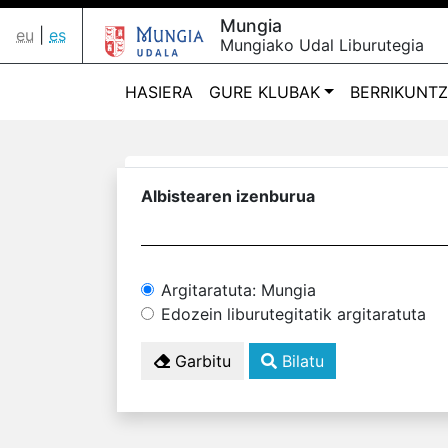
Mungia
eu
|
es
Mungiako Udal Liburutegia
HASIERA
GURE KLUBAK
BERRIKUNT
Albistearen izenburua
Argitaratuta: Mungia
Edozein liburutegitatik argitaratuta
Garbitu
Bilatu