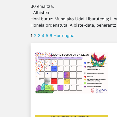
30
emaitza.
Albistea
Honi buruz:
Mungiako Udal Liburutegia; Lib
Honela ordenatuta:
Albiste-data, beherantz
1
2
3
4
5
6
Hurrengoa