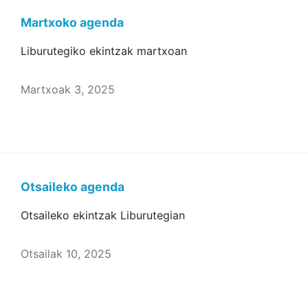
Martxoko agenda
Liburutegiko ekintzak martxoan
Martxoak 3, 2025
Otsaileko agenda
Otsaileko ekintzak Liburutegian
Otsailak 10, 2025