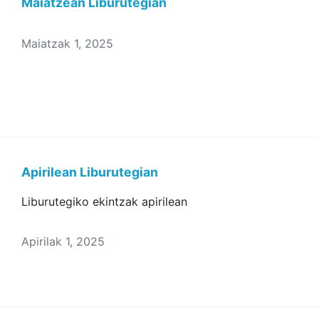
Maiatzean Liburutegian
Maiatzak 1, 2025
Apirilean Liburutegian
Liburutegiko ekintzak apirilean
Apirilak 1, 2025