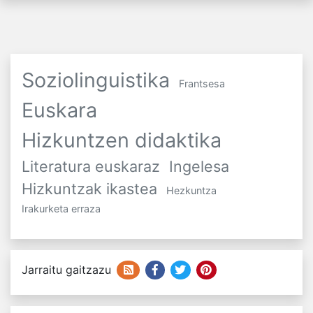
Soziolinguistika
Frantsesa
Euskara
Hizkuntzen didaktika
Literatura euskaraz
Ingelesa
Hizkuntzak ikastea
Hezkuntza
Irakurketa erraza
Jarraitu gaitzazu