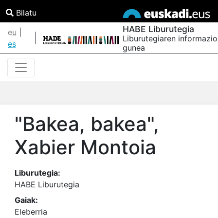
Bilatu
HABE Liburutegia
eu
|
Liburutegiaren informazio
es
gunea
"Bakea, bakea"
,
Xabier Montoia
Liburutegia:
HABE Liburutegia
Gaiak:
Eleberria