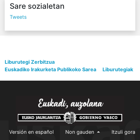
Sare sozialetan
Tweets
Liburutegi Zerbitzua
Euskadiko Irakurketa Publikoko Sarea
Liburutegiak
Versión en español
Non gauden
Itzuli gora