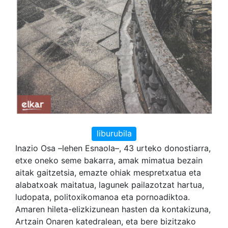
liburubila
Inazio Osa –lehen Esnaola–, 43 urteko donostiarra,
etxe oneko seme bakarra, amak mimatua bezain
aitak gaitzetsia, emazte ohiak mespretxatua eta
alabatxoak maitatua, lagunek pailazotzat hartua,
ludopata, politoxikomanoa eta pornoadiktoa.
Amaren hileta-elizkizunean hasten da kontakizuna,
Artzain Onaren katedralean, eta bere bizitzako