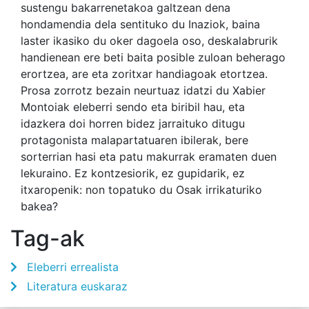
sustengu bakarrenetakoa galtzean dena
hondamendia dela sentituko du Inaziok, baina
laster ikasiko du oker dagoela oso, deskalabrurik
handienean ere beti baita posible zuloan beherago
erortzea, are eta zoritxar handiagoak etortzea.
Prosa zorrotz bezain neurtuaz idatzi du Xabier
Montoiak eleberri sendo eta biribil hau, eta
idazkera doi horren bidez jarraituko ditugu
protagonista malapartatuaren ibilerak, bere
sorterrian hasi eta patu makurrak eramaten duen
lekuraino. Ez kontzesiorik, ez gupidarik, ez
itxaropenik: non topatuko du Osak irrikaturiko
bakea?
Tag-ak
Eleberri errealista
Literatura euskaraz