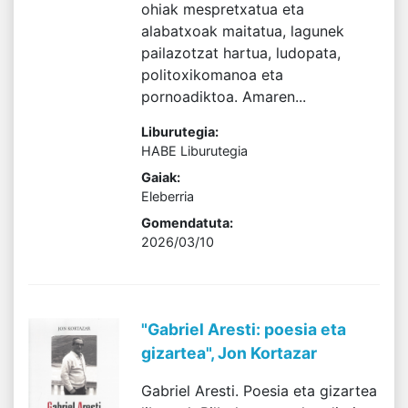
ohiak mespretxatua eta
alabatxoak maitatua, lagunek
pailazotzat hartua, ludopata,
politoxikomanoa eta
pornoadiktoa. Amaren...
Liburutegia:
HABE Liburutegia
Gaiak:
Eleberria
Gomendatuta:
2026/03/10
"Gabriel Aresti: poesia eta
gizartea", Jon Kortazar
Gabriel Aresti. Poesia eta gizartea