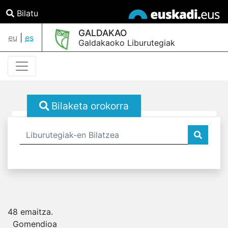
Bilatu
GALDAKAO
eu
|
es
Galdakaoko Liburutegiak
Bilaketa orokorra
48
emaitza.
Gomendioa