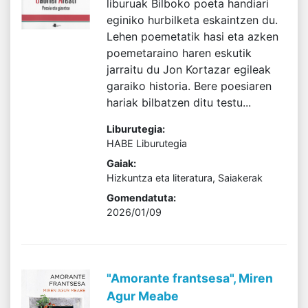
liburuak Bilboko poeta handiari
eginiko hurbilketa eskaintzen du.
Lehen poemetatik hasi eta azken
poemetaraino haren eskutik
jarraitu du Jon Kortazar egileak
garaiko historia. Bere poesiaren
hariak bilbatzen ditu testu...
Liburutegia:
HABE Liburutegia
Gaiak:
Hizkuntza eta literatura, Saiakerak
Gomendatuta:
2026/01/09
"Amorante frantsesa", Miren
Agur Meabe