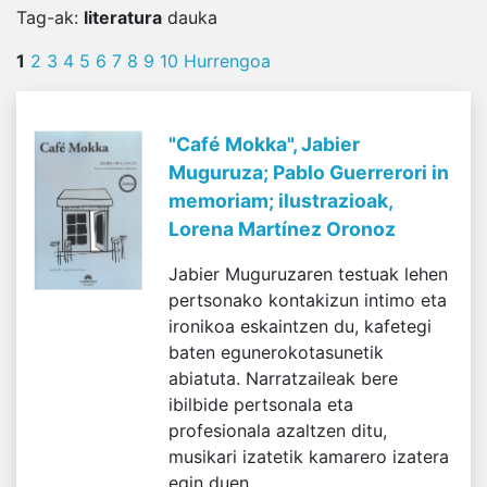
Tag-ak
:
literatura
dauka
1
2
3
4
5
6
7
8
9
10
Hurrengoa
"Café Mokka", Jabier
Muguruza; Pablo Guerrerori in
memoriam; ilustrazioak,
Lorena Martínez Oronoz
Jabier Muguruzaren testuak lehen
pertsonako kontakizun intimo eta
ironikoa eskaintzen du, kafetegi
baten egunerokotasunetik
abiatuta. Narratzaileak bere
ibilbide pertsonala eta
profesionala azaltzen ditu,
musikari izatetik kamarero izatera
egin duen...