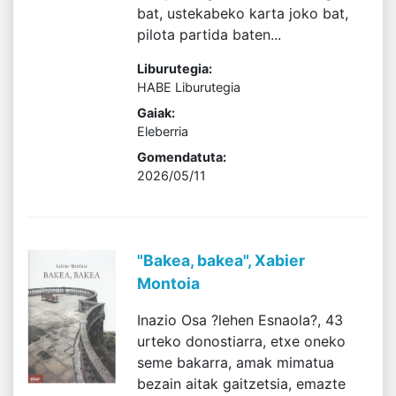
bat, ustekabeko karta joko bat,
pilota partida baten...
Liburutegia:
HABE Liburutegia
Gaiak:
Eleberria
Gomendatuta:
2026/05/11
"Bakea, bakea", Xabier
Montoia
Inazio Osa ?lehen Esnaola?, 43
urteko donostiarra, etxe oneko
seme bakarra, amak mimatua
bezain aitak gaitzetsia, emazte