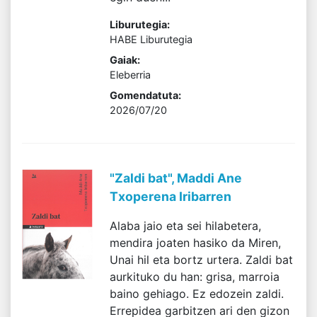
Liburutegia:
HABE Liburutegia
Gaiak:
Eleberria
Gomendatuta:
2026/07/20
"Zaldi bat", Maddi Ane
Txoperena Iribarren
Alaba jaio eta sei hilabetera,
mendira joaten hasiko da Miren,
Unai hil eta bortz urtera. Zaldi bat
aurkituko du han: grisa, marroia
baino gehiago. Ez edozein zaldi.
Errepidea garbitzen ari den gizon