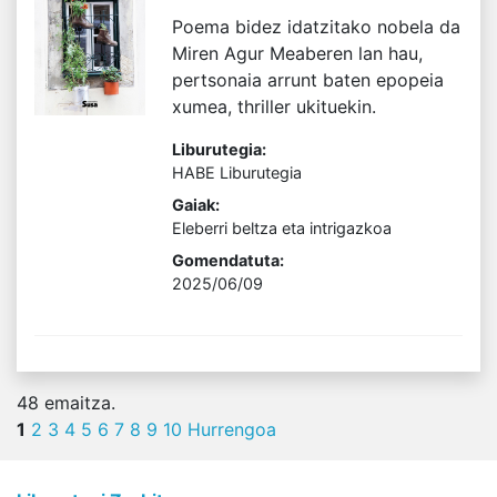
Poema bidez idatzitako nobela da
Miren Agur Meaberen lan hau,
pertsonaia arrunt baten epopeia
xumea, thriller ukituekin.
Liburutegia:
HABE Liburutegia
Gaiak:
Eleberri beltza eta intrigazkoa
Gomendatuta:
2025/06/09
48
emaitza.
1
2
3
4
5
6
7
8
9
10
Hurrengoa