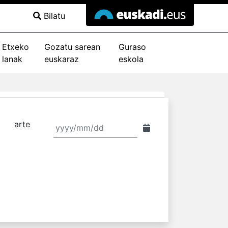
Bilatu
Etxeko
Gozatu sarean
Guraso
lanak
euskaraz
eskola
arte