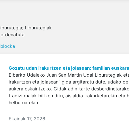
burutegia; Liburutegiak
 ordenatuta
 blocka
Gozatu udan irakurtzen eta jolasean: familian eusk
Eibarko Udaleko Juan San Martin Udal Liburutegiak et
irakurtzen eta jolasean" gida argitaratu dute, udako o
aukera eskaintzeko. Gidak adin-tarte desberdinetarako
tradizionalak biltzen ditu, aisialdia irakurketarekin eta
helburuarekin.
Ekainak 17, 2026