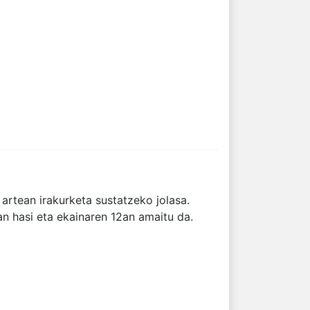
 artean irakurketa sustatzeko jolasa.
13an hasi eta ekainaren 12an amaitu da.