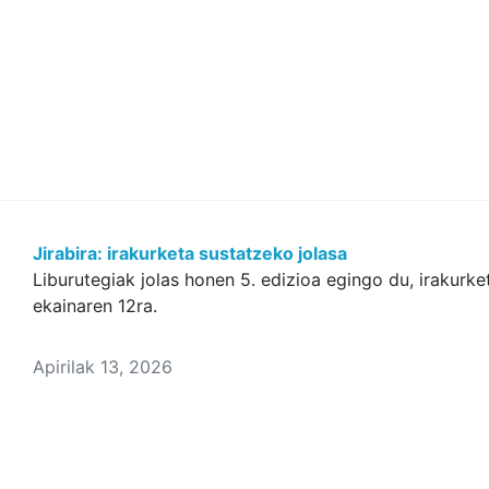
Jirabira: irakurketa sustatzeko jolasa
Liburutegiak jolas honen 5. edizioa egingo du, irakurke
ekainaren 12ra.
Apirilak 13, 2026