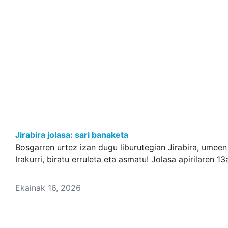
Jirabira jolasa: sari banaketa
Bosgarren urtez izan dugu liburutegian Jirabira, umeen
Irakurri, biratu erruleta eta asmatu! Jolasa apirilaren 
Ekainak 16, 2026