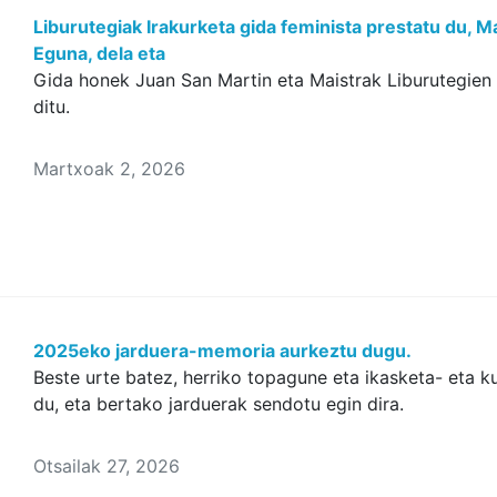
Liburutegiak Irakurketa gida feminista prestatu du,
Eguna, dela eta
Gida honek Juan San Martin eta Maistrak Liburutegien 
ditu.
Martxoak 2, 2026
2025eko jarduera-memoria aurkeztu dugu.
Beste urte batez, herriko topagune eta ikasketa- eta k
du, eta bertako jarduerak sendotu egin dira.
Otsailak 27, 2026