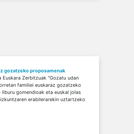
araz gozatzeko proposamenak
a Euskara Zerbitzuak "Gozatu udan
porretan familiei euskaraz gozatzeko
 liburu gomendioak eta euskal jolas
 hizkuntzaren erabilerarekin uztartzeko