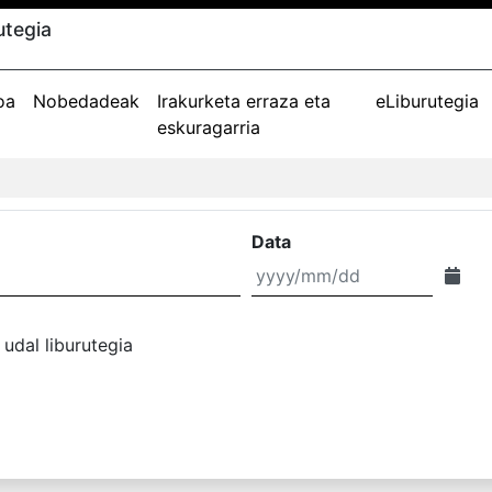
utegia
oa
Nobedadeak
Irakurketa erraza eta
eLiburutegia
eskuragarria
Data
 udal liburutegia