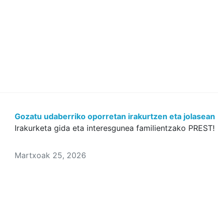
Gozatu udaberriko oporretan irakurtzen eta jolasean
Irakurketa gida eta interesgunea familientzako PREST!
Martxoak 25, 2026