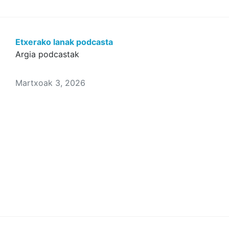
Etxerako lanak podcasta
Argia podcastak
Martxoak 3, 2026