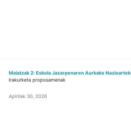
Maiatzak 2: Eskola Jazarpenaren Aurkako Nazioarte
Irakurketa proposamenak
Apirilak 30, 2026