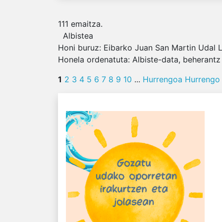
111
emaitza.
Albistea
Honi buruz:
Eibarko Juan San Martin Udal Li
Honela ordenatuta:
Albiste-data, beherantz
1
2
3
4
5
6
7
8
9
10
...
Hurrengoa
Hurrengo