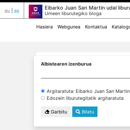
Eibarko Juan San Martin udal libur
eu
|
es
Umeen liburutegiko bloga
Hasiera
Webgunea
Kontaktua
Katalog
Albistearen izenburua
Argitaratuta: Eibarko Juan San Martin
Edozein liburutegitatik argitaratuta
Garbitu
Bilatu