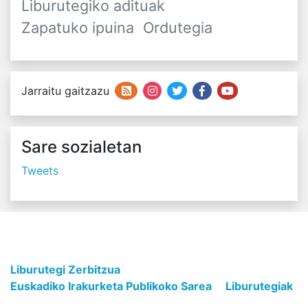
Liburutegiko adituak
Zapatuko ipuina
Ordutegia
Jarraitu gaitzazu
Sare sozialetan
Tweets
Liburutegi Zerbitzua
Euskadiko Irakurketa Publikoko Sarea
Liburutegiak