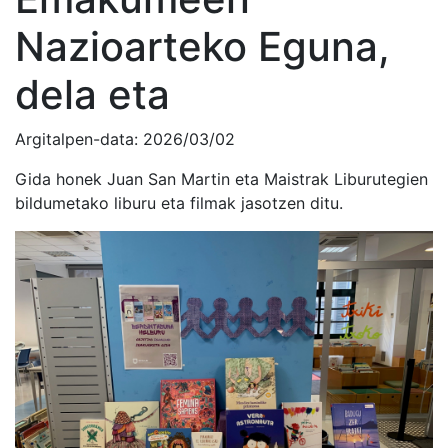
Nazioarteko Eguna,
dela eta
Argitalpen-data:
2026/03/02
Gida honek Juan San Martin eta Maistrak Liburutegien
bildumetako liburu eta filmak jasotzen ditu.