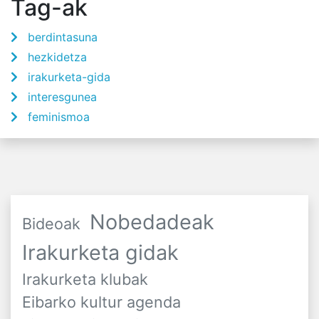
Tag-ak
berdintasuna
hezkidetza
irakurketa-gida
interesgunea
feminismoa
Nobedadeak
Bideoak
Irakurketa gidak
Irakurketa klubak
Eibarko kultur agenda