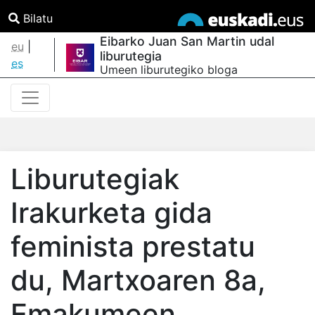
Bilatu
Eibarko Juan San Martin udal
eu
|
liburutegia
es
Umeen liburutegiko bloga
Liburutegiak
Irakurketa gida
feminista prestatu
du, Martxoaren 8a,
Emakumeen