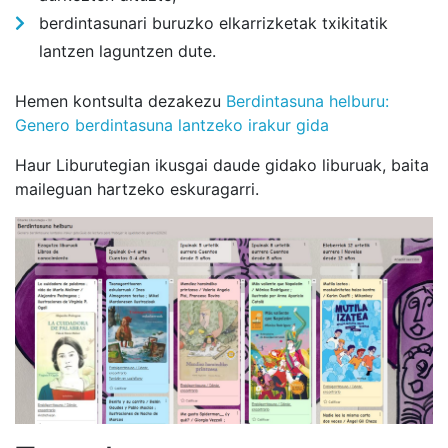
berdintasunari buruzko elkarrizketak txikitatik
lantzen laguntzen dute.
Hemen kontsulta dezakezu
Berdintasuna helburu:
Genero berdintasuna lantzeko irakur gida
Haur Liburutegian ikusgai daude gidako liburuak, baita
maileguan hartzeko eskuragarri.