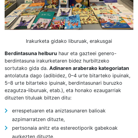
Irakurketa gidako liburuak, erakusgai
Berdintasuna helburu
haur eta gazteei genero-
berdintasuna irakurketaren bidez hurbiltzeko
sortutako gida da.
Adinaren araberako kategoriatan
antolatuta dago (adibidez, 0–4 urte bitarteko ipuinak,
5–8 urte bitarteko ipuinak, berdintasunari buruzko
ezagutza-liburuak, etab.), eta honako ezaugarriak
dituzten tituluak biltzen ditu:
errespetuaren eta aniztasunaren balioak
azpimarratzen dituzte,
pertsonaia anitz eta estereotiporik gabekoak
aurkezten dituzte,