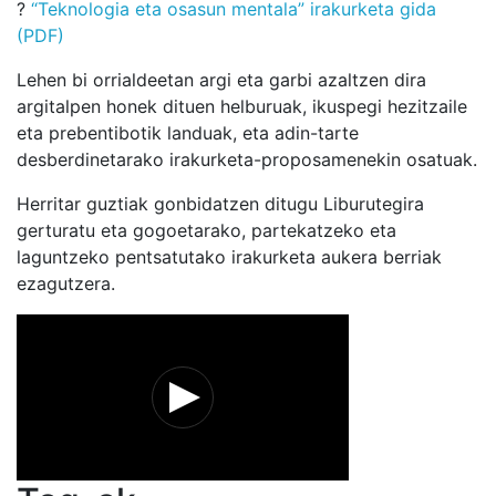
?
“Teknologia eta osasun mentala” irakurketa gida
(PDF)
Lehen bi orrialdeetan argi eta garbi azaltzen dira
argitalpen honek dituen helburuak, ikuspegi hezitzaile
eta prebentibotik landuak, eta adin-tarte
desberdinetarako irakurketa-proposamenekin osatuak.
Herritar guztiak gonbidatzen ditugu Liburutegira
gerturatu eta gogoetarako, partekatzeko eta
laguntzeko pentsatutako irakurketa aukera berriak
ezagutzera.