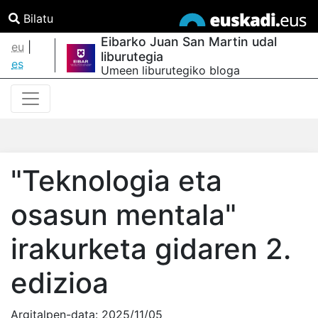
Bilatu
Eibarko Juan San Martin udal
eu
|
liburutegia
es
Umeen liburutegiko bloga
"Teknologia eta
osasun mentala"
irakurketa gidaren 2.
edizioa
Argitalpen-data:
2025/11/05