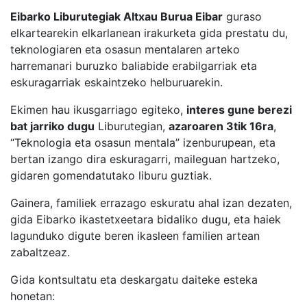
Eibarko Liburutegiak Altxau Burua Eibar
guraso
elkartearekin elkarlanean irakurketa gida prestatu du,
teknologiaren eta osasun mentalaren arteko
harremanari buruzko baliabide erabilgarriak eta
eskuragarriak eskaintzeko helburuarekin.
Ekimen hau ikusgarriago egiteko,
interes gune berezi
bat jarriko dugu
Liburutegian,
azaroaren 3tik 16ra
,
“Teknologia eta osasun mentala” izenburupean, eta
bertan izango dira eskuragarri, maileguan hartzeko,
gidaren gomendatutako liburu guztiak.
Gainera, familiek errazago eskuratu ahal izan dezaten,
gida Eibarko ikastetxeetara bidaliko dugu, eta haiek
lagunduko digute beren ikasleen familien artean
zabaltzeaz.
Gida kontsultatu eta deskargatu daiteke esteka
honetan: