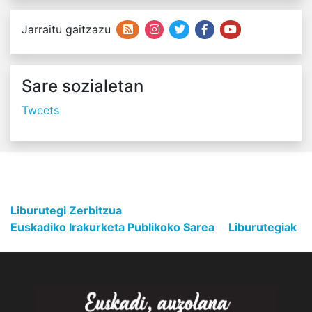
Jarraitu gaitzazu
Sare sozialetan
Tweets
Liburutegi Zerbitzua
Euskadiko Irakurketa Publikoko Sarea
Liburutegiak