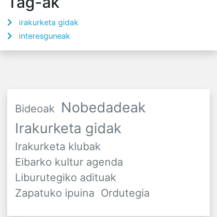
Tag-ak
irakurketa gidak
interesguneak
Nobedadeak
Bideoak
Irakurketa gidak
Irakurketa klubak
Eibarko kultur agenda
Liburutegiko adituak
Zapatuko ipuina
Ordutegia