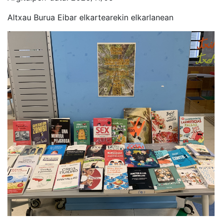
Altxau Burua Eibar elkartearekin elkarlanean