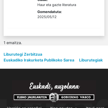
Haur eta gazte literatura
Gomendatuta:
2025/05/12
1
emaitza.
Liburutegi Zerbitzua
Euskadiko Irakurketa Publikoko Sarea
Liburutegiak