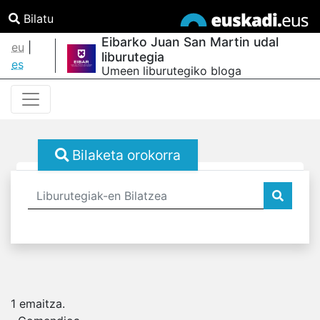
Bilatu
Eibarko Juan San Martin udal
eu
|
liburutegia
es
Umeen liburutegiko bloga
Bilaketa orokorra
1
emaitza.