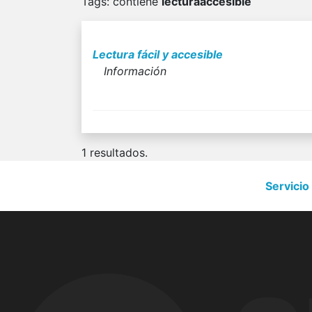
Tags
: contiene
lecturaaccesible
Lectura fácil y accesible
Información
1
resultados.
Servicio