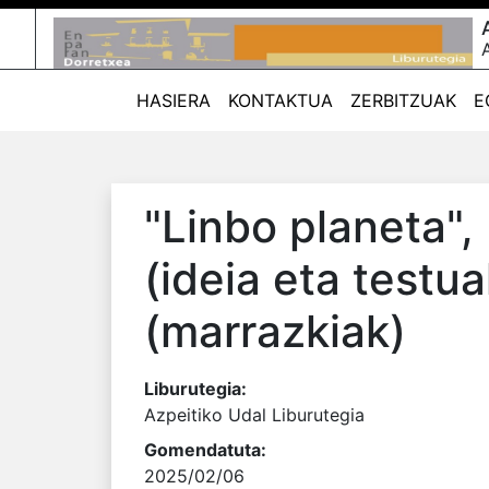
HASIERA
KONTAKTUA
ZERBITZUAK
E
"Linbo planeta"
,
(ideia eta testu
(marrazkiak)
Liburutegia:
Azpeitiko Udal Liburutegia
Gomendatuta:
2025/02/06