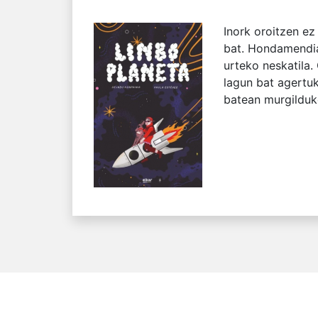
Inork oroitzen ez
bat. Hondamendiar
urteko neskatila.
lagun bat agertuko
batean murgilduko 