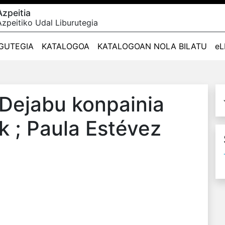
Azpeitia
Azpeitiko Udal Liburutegia
GUTEGIA
KATALOGOA
KATALOGOAN NOLA BILATU
eL
 Dejabu konpainia
ak ; Paula Estévez