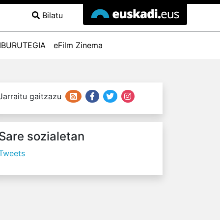
Bilatu
IBURUTEGIA
eFilm Zinema
Jarraitu gaitzazu
Sare sozialetan
Tweets