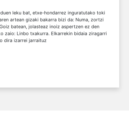
 duen leku bat, etxe-hondarrez inguratutako toki
en artean gizaki bakarra bizi da: Numa, zortzi
 Goiz batean, jolasteaz inoiz aspertzen ez den
 zaio: Linbo txakurra. Elkarrekin bidaia ziragarri
dira izarrei jarraituz