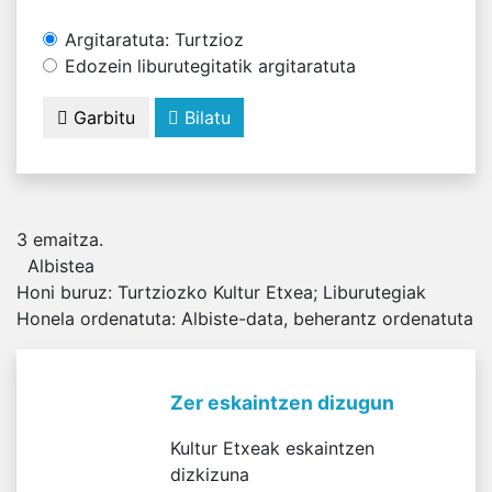
Argitaratuta: Turtzioz
Edozein liburutegitatik argitaratuta
Garbitu
Bilatu
3
emaitza.
Albistea
Honi buruz:
Turtziozko Kultur Etxea; Liburutegiak
Honela ordenatuta:
Albiste-data, beherantz ordenatuta
Zer eskaintzen dizugun
Kultur Etxeak eskaintzen
dizkizuna