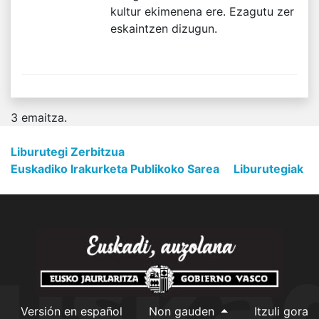
kultur ekimenena ere. Ezagutu zer
eskaintzen dizugun.
3
emaitza.
Liburutegi Zerbitzua
Euskadiko Irakurketa Publikoko Sarea
Liburutegiak
Versión en español
Non gauden
Itzuli gora