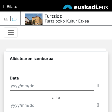
Bilatu
Turtzioz
eu
|
es
Turtziozko Kultur Etxea
Albistearen izenburua
Data
arte