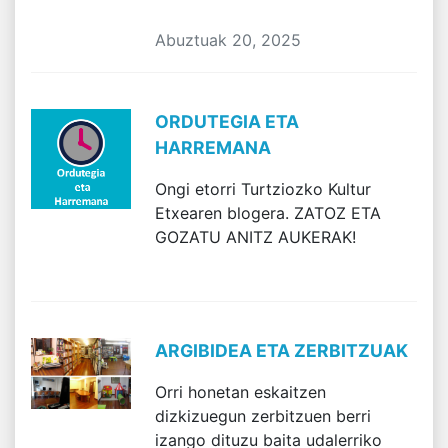
Abuztuak 20, 2025
ORDUTEGIA ETA
HARREMANA
Ongi etorri Turtziozko Kultur
Etxearen blogera. ZATOZ ETA
GOZATU ANITZ AUKERAK!
ARGIBIDEA ETA ZERBITZUAK
Orri honetan eskaitzen
dizkizuegun zerbitzuen berri
izango dituzu baita udalerriko