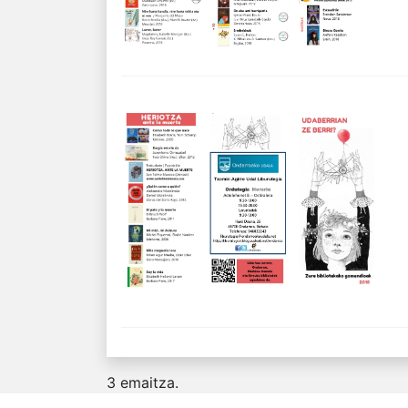
3
emaitza.