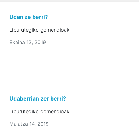
Udan ze berri?
Liburutegiko gomendioak
Ekaina 12, 2019
Udaberrian zer berri?
Liburutegiko gomendioak
Maiatza 14, 2019