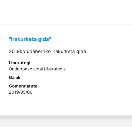
"Irakurketa gida"
2019ko udaberriko irakurketa gida
Liburutegi:
Ondarroako Udal Liburutegia
Gaiak:
Gomendatuta:
2019/05/06