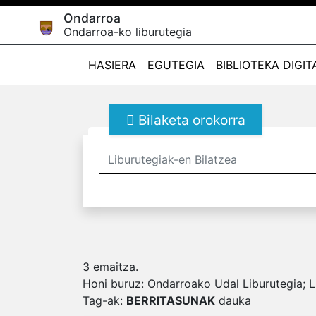
Ondarroa
Ondarroa-ko liburutegia
HASIERA
EGUTEGIA
BIBLIOTEKA DIGIT
Bilaketa orokorra
3
emaitza.
Honi buruz:
Ondarroako Udal Liburutegia; L
Tag-ak
:
BERRITASUNAK
dauka