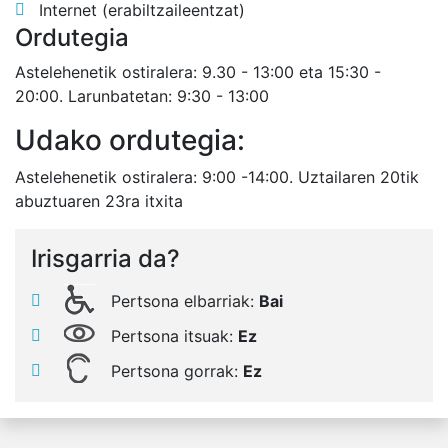
Internet (erabiltzaileentzat)
Ordutegia
Astelehenetik ostiralera: 9.30 - 13:00 eta 15:30 -
20:00. Larunbatetan: 9:30 - 13:00
Udako ordutegia:
Astelehenetik ostiralera: 9:00 -14:00. Uztailaren 20tik
abuztuaren 23ra itxita
Irisgarria da?
Pertsona elbarriak:
Bai
Pertsona itsuak:
Ez
Pertsona gorrak:
Ez