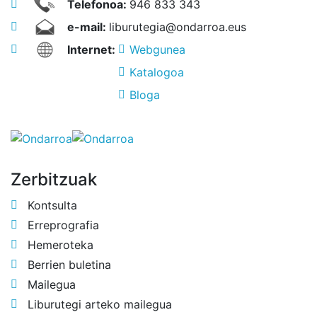
Telefonoa:
946 833 343
e-mail:
liburutegia@ondarroa.eus
Internet:
Webgunea
Katalogoa
Bloga
Zerbitzuak
Kontsulta
Erreprografia
Hemeroteka
Berrien buletina
Mailegua
Liburutegi arteko mailegua