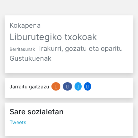
Kokapena
Liburutegiko txokoak
Irakurri, gozatu eta oparitu
Berritasunak
Gustukuenak
Jarraitu gaitzazu
Sare sozialetan
Tweets