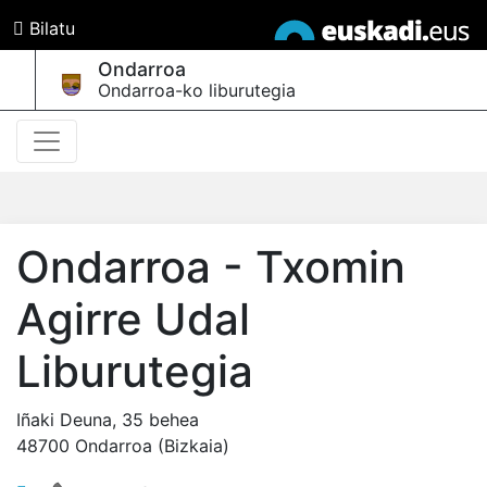
Bilatu
Ondarroa
Ondarroa-ko liburutegia
Ondarroa - Txomin
Agirre Udal
Liburutegia
Iñaki Deuna, 35 behea
48700 Ondarroa (Bizkaia)