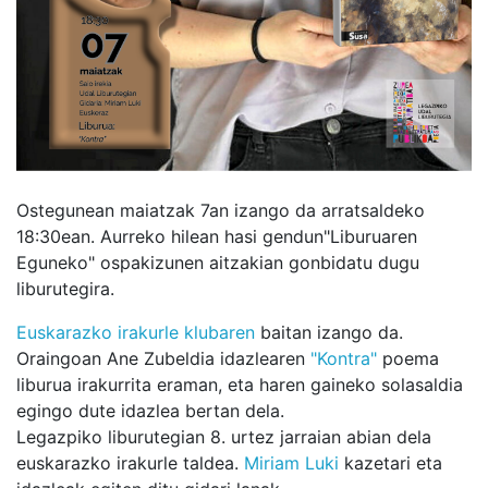
Ostegunean maiatzak 7an izango da arratsaldeko
18:30ean. Aurreko hilean hasi gendun"Liburuaren
Eguneko" ospakizunen aitzakian gonbidatu dugu
liburutegira.
Euskarazko irakurle klubaren
baitan izango da.
Oraingoan Ane Zubeldia idazlearen
"Kontra"
poema
liburua irakurrita eraman, eta haren gaineko solasaldia
egingo dute idazlea bertan dela.
Legazpiko liburutegian 8. urtez jarraian abian dela
euskarazko irakurle taldea.
Miriam Luki
kazetari eta