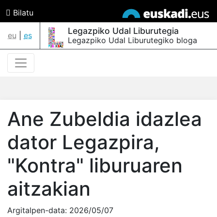
Bilatu
Legazpiko Udal Liburutegia
eu
|
es
Legazpiko Udal Liburutegiko bloga
Ane Zubeldia idazlea
dator Legazpira,
"Kontra" liburuaren
aitzakian
Argitalpen-data:
2026/05/07