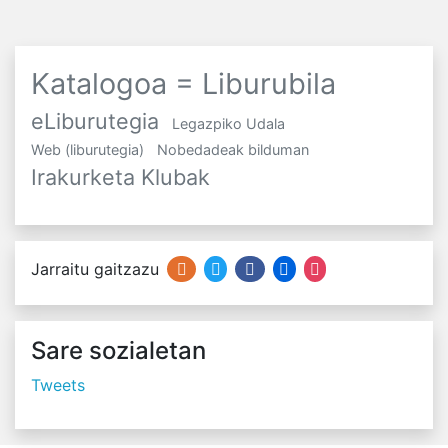
Katalogoa = Liburubila
eLiburutegia
Legazpiko Udala
Web (liburutegia)
Nobedadeak bilduman
Irakurketa Klubak
Jarraitu gaitzazu
Sare sozialetan
Tweets