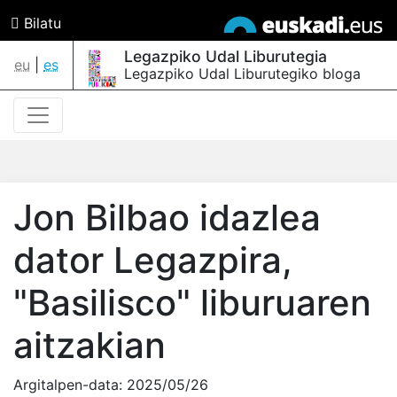
Bilatu
Legazpiko Udal Liburutegia
eu
|
es
Legazpiko Udal Liburutegiko bloga
Jon Bilbao idazlea
dator Legazpira,
"Basilisco" liburuaren
aitzakian
Argitalpen-data:
2025/05/26