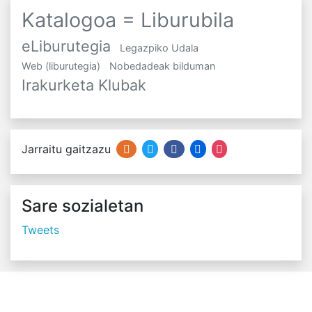
Katalogoa = Liburubila
eLiburutegia
Legazpiko Udala
Web (liburutegia)
Nobedadeak bilduman
Irakurketa Klubak
Jarraitu gaitzazu
Sare sozialetan
Tweets