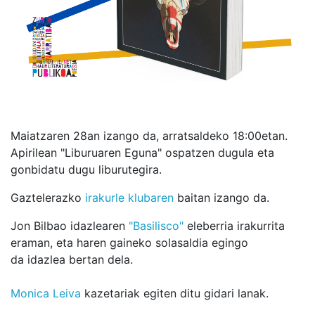
Maiatzaren 28an izango da, arratsaldeko 18:00etan.
Apirilean "Liburuaren Eguna" ospatzen dugula eta
gonbidatu dugu liburutegira.
Gaztelerazko
irakurle klubaren
baitan izango da.
Jon Bilbao idazlearen
"Basilisco"
eleberria irakurrita
eraman, eta haren gaineko solasaldia egingo
da idazlea bertan dela.
Monica Leiva
kazetariak egiten ditu gidari lanak.