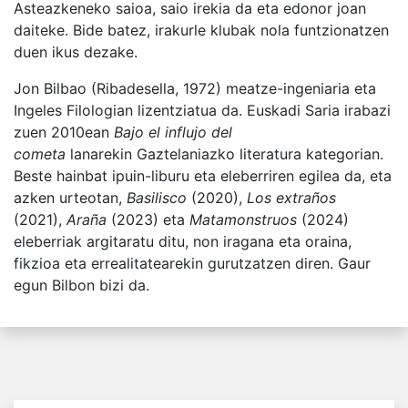
Asteazkeneko saioa, saio irekia da eta edonor joan
daiteke. Bide batez, irakurle klubak nola funtzionatzen
duen ikus dezake.
Jon Bilbao (Ribadesella, 1972) meatze-ingeniaria eta
Ingeles Filologian lizentziatua da. Euskadi Saria irabazi
zuen 2010ean
Bajo el influjo del
cometa
lanarekin Gaztelaniazko literatura kategorian.
Beste hainbat ipuin-liburu eta eleberriren egilea da, eta
azken urteotan,
Basilisco
(2020),
Los extraños
(2021),
Araña
(2023) eta
Matamonstruos
(2024)
eleberriak argitaratu ditu, non iragana eta oraina,
fikzioa eta errealitatearekin gurutzatzen diren. Gaur
egun Bilbon bizi da.