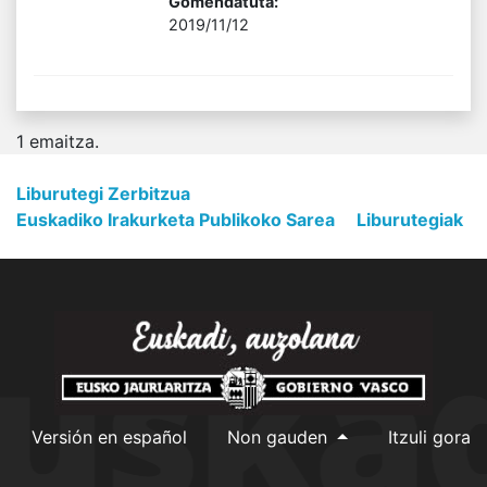
Gomendatuta:
2019/11/12
1
emaitza.
Liburutegi Zerbitzua
Euskadiko Irakurketa Publikoko Sarea
Liburutegiak
Versión en español
Non gauden
Itzuli gora