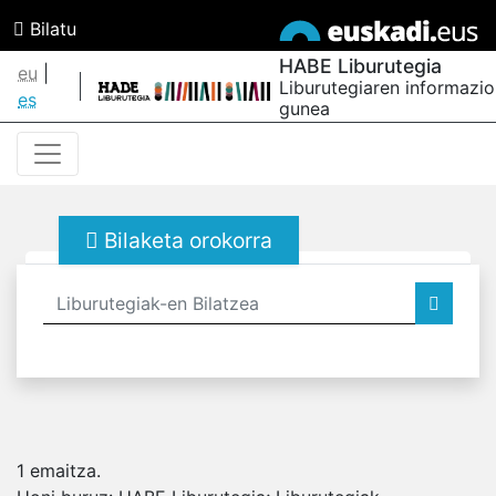
Bilatu
HABE Liburutegia
eu
|
Liburutegiaren informazio
es
gunea
Bilaketa orokorra
1
emaitza.