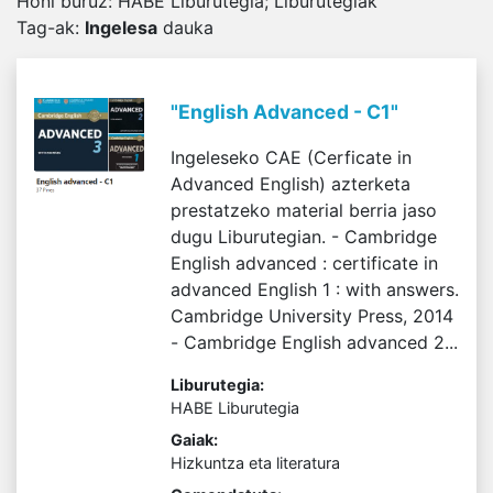
Honi buruz:
HABE Liburutegia; Liburutegiak
Tag-ak
:
Ingelesa
dauka
"English Advanced - C1"
Ingeleseko CAE (Cerficate in
Advanced English) azterketa
prestatzeko material berria jaso
dugu Liburutegian. - Cambridge
English advanced : certificate in
advanced English 1 : with answers.
Cambridge University Press, 2014
- Cambridge English advanced 2...
Liburutegia:
HABE Liburutegia
Gaiak:
Hizkuntza eta literatura