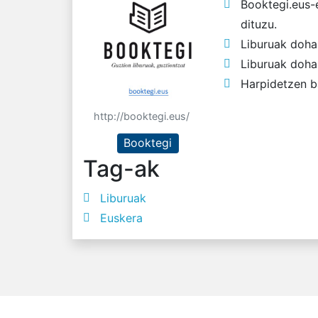
Booktegi.eus-
dituzu.
Liburuak doha
Liburuak dohai
Harpidetzen ba
http://booktegi.eus/
Booktegi
Tag-ak
Liburuak
Euskera