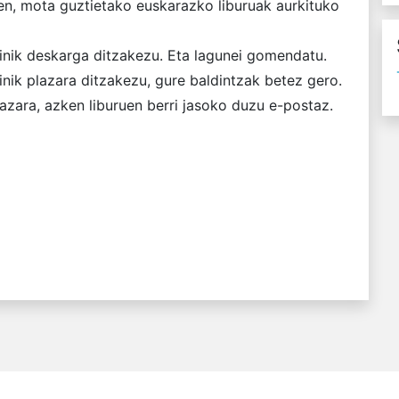
en, mota guztietako euskarazko liburuak aurkituko
inik deskarga ditzakezu. Eta lagunei gomendatu.
nik plazara ditzakezu, gure baldintzak betez gero.
zara, azken liburuen berri jasoko duzu e-postaz.