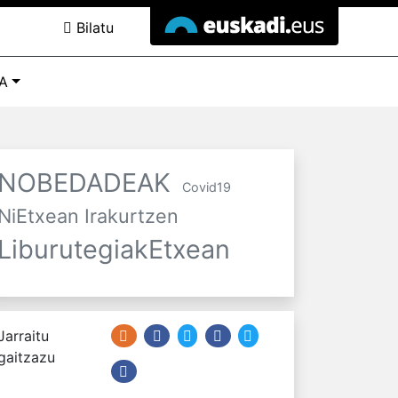
Bilatu
A
NOBEDADEAK
Covid19
NiEtxean Irakurtzen
LiburutegiakEtxean
Jarraitu
gaitzazu