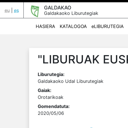
GALDAKAO
eu
|
es
Galdakaoko Liburutegiak
HASIERA
KATALOGOA
eLIBURUTEGIA
"LIBURUAK EUS
Liburutegia:
Galdakaoko Udal Liburutegiak
Gaiak:
Orotarikoak
Gomendatuta:
2020/05/06