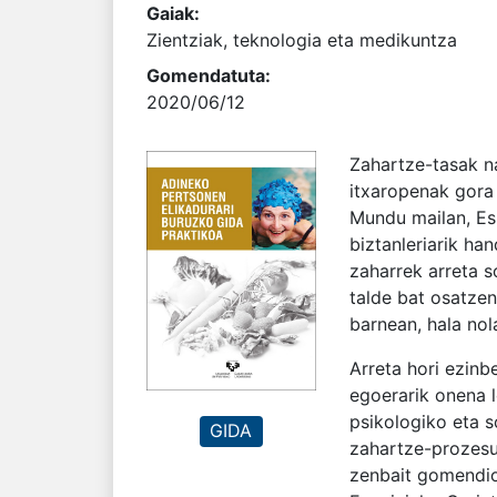
Gaiak:
Zientziak, teknologia eta medikuntza
Gomendatuta:
2020/06/12
Zahartze-tasak n
itxaropenak gora 
Mundu mailan, Es
biztanleriarik ha
zaharrek arreta s
talde bat osatzen
barnean, hala nola
Arreta hori ezinb
egoerarik onena l
psikologiko eta s
GIDA
zahartze-prozesua
zenbait gomendio 