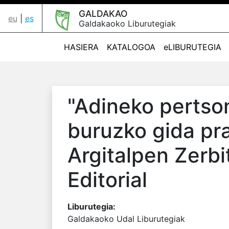
GALDAKAO
eu
|
es
Galdakaoko Liburutegiak
HASIERA
KATALOGOA
eLIBURUTEGIA
"Adineko pertson
buruzko gida pra
Argitalpen Zerbi
Editorial
Liburutegia:
Galdakaoko Udal Liburutegiak