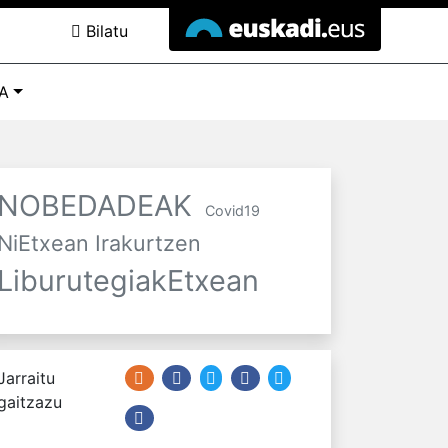
Bilatu
A
NOBEDADEAK
Covid19
NiEtxean Irakurtzen
LiburutegiakEtxean
Jarraitu
gaitzazu