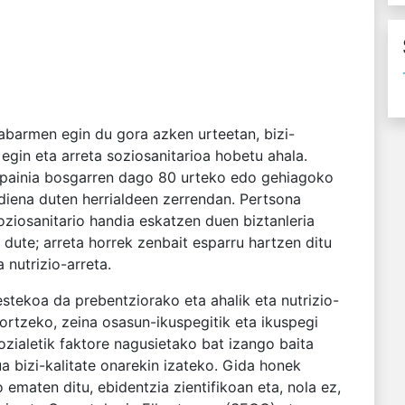
abarmen egin du gora azken urteetan, bizi-
egin eta arreta soziosanitarioa hobetu ahala.
painia bosgarren dago 80 urteko edo gehiagoko
ndiena duten herrialdeen zerrendan. Pertsona
oziosanitario handia eskatzen duen biztanleria
 dute; arreta horrek zenbait esparru hartzen ditu
 nutrizio-arreta.
estekoa da prebentziorako eta ahalik eta nutrizio-
ortzeko, zeina osasun-ikuspegitik eta ikuspegi
ozialetik faktore nagusietako bat izango baita
 bizi-kalitate onarekin izateko. Gida honek
ematen ditu, ebidentzia zientifikoan eta, nola ez,