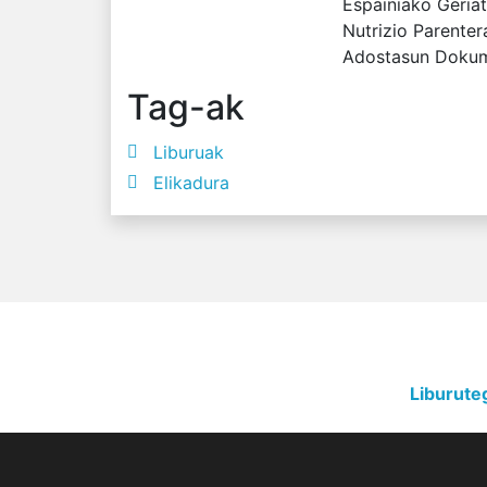
Espainiako Geriat
Nutrizio Parenter
Adostasun Dokume
Tag-ak
Liburuak
Elikadura
Liburute