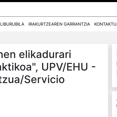
LIBURUBILA
IRAKURTZEAREN GARRANTZIA
KONTAKTU
en elikadurari
ktikoa"
, UPV/EHU -
tzua/Servicio