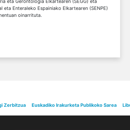
ria eta Gerontologia Elkartearen (SEGG) eta
al eta Enteraleko Espainiako Elkartearen (SENPE)
ntuan oinarrituta.
gi Zerbitzua
Euskadiko Irakurketa Publikoko Sarea
Lib