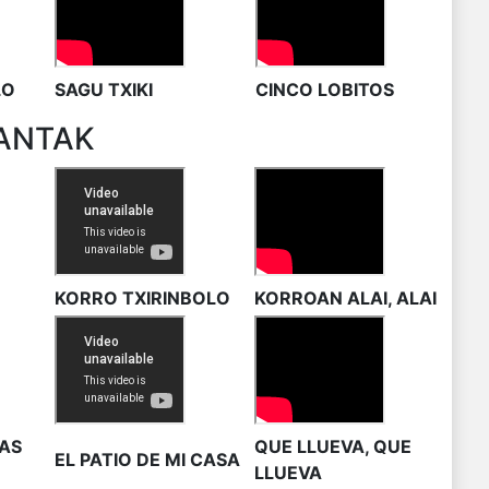
LO
SAGU TXIKI
CINCO LOBITOS
ANTAK
KORRO TXIRINBOLO
KORROAN ALAI, ALAI
AS
QUE LLUEVA, QUE
EL PATIO DE MI CASA
LLUEVA