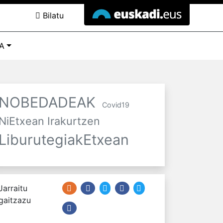
Bilatu
A
NOBEDADEAK
Covid19
NiEtxean Irakurtzen
LiburutegiakEtxean
Jarraitu
gaitzazu