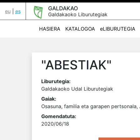
GALDAKAO
eu
|
es
Galdakaoko Liburutegiak
HASIERA
KATALOGOA
eLIBURUTEGIA
"ABESTIAK"
Liburutegia:
Galdakaoko Udal Liburutegiak
Gaiak:
Osasuna, familia eta garapen pertsonala, 
Gomendatuta:
2020/06/18