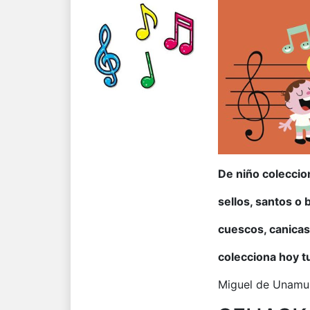
De niño colecci
sellos, santos o 
cuescos, canicas
colecciona hoy t
Miguel de Unamu