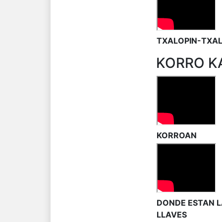
TXALOPIN-TXA
KORRO K
KORROAN
DONDE ESTAN L
LLAVES