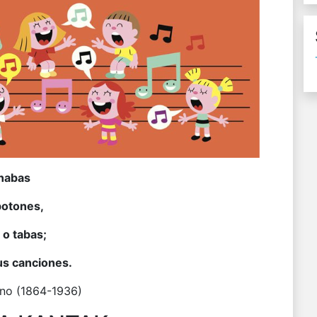
onabas
botones,
 o tabas;
us canciones.
no (1864-1936)