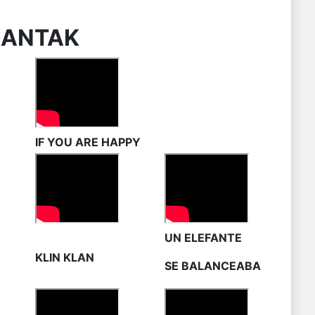
KANTAK
IF YOU ARE HAPPY
UN ELEFANTE
KLIN KLAN
SE BALANCEABA