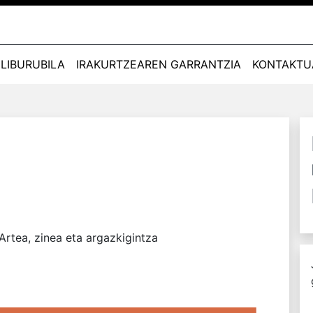
LIBURUBILA
IRAKURTZEAREN GARRANTZIA
KONTAKTU
Artea, zinea eta argazkigintza