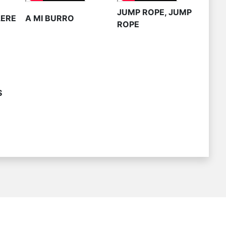
JUMP ROPE, JUMP
LERE
A MI BURRO
ROPE
S