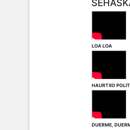
SEHASK
LOA LOA
HAURTXO POLI
DUERME, DUER