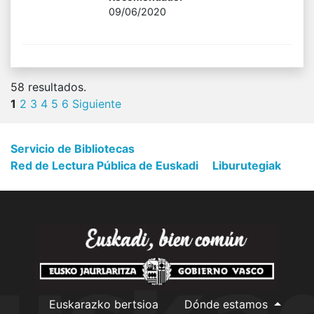
09/06/2020
58
resultados.
1
2
3
4
5
6
Siguiente
Servicio de Bibliotecas
Red de Lectura Pública de Euskadi
Liburutegiak
Euskarazko bertsioa
Dónde estamos