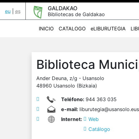
GALDAKAO
eu
|
es
Bibliotecas de Galdakao
INICIO
CATALOGO
eLIBURUTEGIA
LI
Biblioteca Munic
Ander Deuna, z/g - Usansolo
48960 Usansolo (Bizkaia)
Teléfono:
944 363 035
e-mail:
liburutegia@usansolo.eus
Internet:
Web
Catálogo