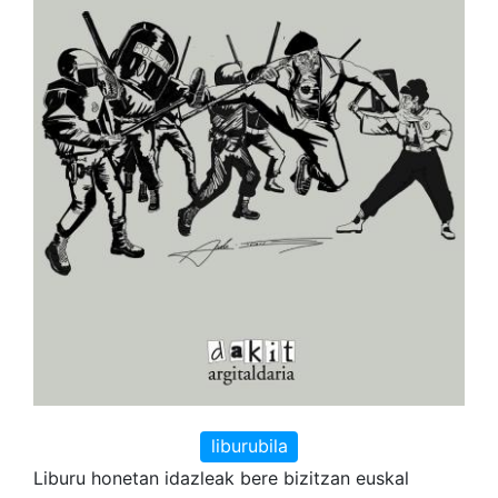
liburubila
Liburu honetan idazleak bere bizitzan euskal