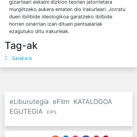
gizarteari eskaini dizkion teorien jatorrietara
murgiltzeko aukera ematen dio irakurleari. Jorratu
duen ibilibide ideologikoa garatzeko ibilbide
horren oinarrian izan dituen pentsalariak
ezagutuko ditu irakurleak.
Tag-ak
Saiakera
eLiburutegia
eFilm
KATALOGOA
EGUTEGIA
EIPS