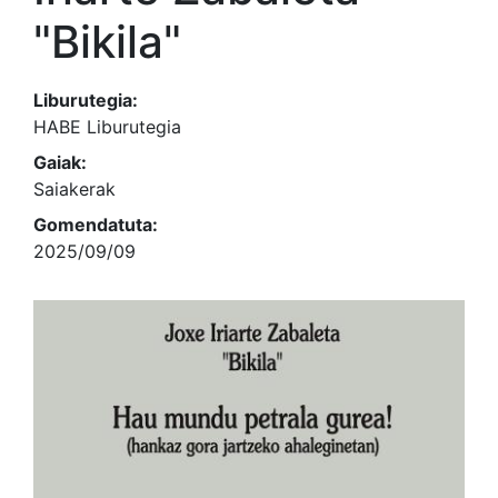
"Bikila"
Liburutegia:
HABE Liburutegia
Gaiak:
Saiakerak
Gomendatuta:
2025/09/09