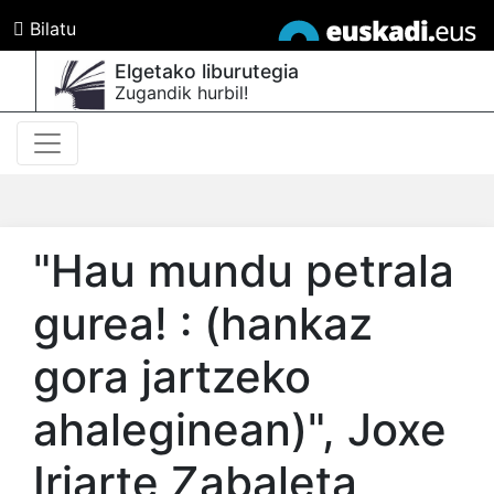
Bilatu
Elgetako liburutegia
Zugandik hurbil!
"Hau mundu petrala
gurea! : (hankaz
gora jartzeko
ahaleginean)"
, Joxe
Iriarte Zabaleta