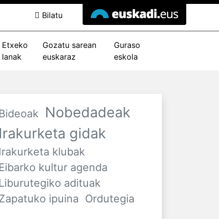
Bilatu
Etxeko
Gozatu sarean
Guraso
lanak
euskaraz
eskola
Nobedadeak
Bideoak
Irakurketa gidak
Irakurketa klubak
Eibarko kultur agenda
Liburutegiko adituak
Zapatuko ipuina
Ordutegia