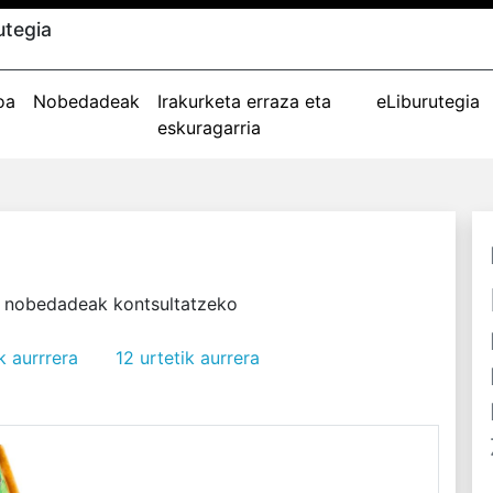
utegia
oa
Nobedadeak
Irakurketa erraza eta
eLiburutegia
eskuragarria
n nobedadeak kontsultatzeko
k aurrrera
12 urtetik aurrera