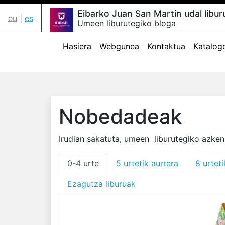
Eibarko Juan San Martin udal libur
eu
|
es
Umeen liburutegiko bloga
Hasiera
Webgunea
Kontaktua
Katalog
Nobedadeak
Irudian sakatuta, umeen liburutegiko azke
0-4 urte
5 urtetik aurrera
8 urteti
Ezagutza liburuak