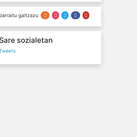
Jarraitu gaitzazu
Sare sozialetan
Tweets