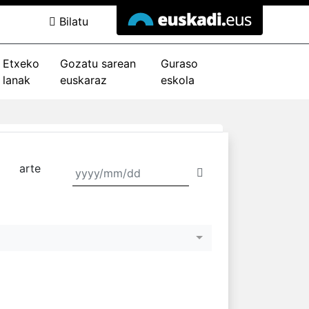
Bilatu
Etxeko
Gozatu sarean
Guraso
lanak
euskaraz
eskola
arte