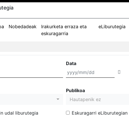
utegia
oa
Nobedadeak
Irakurketa erraza eta
eLiburutegia
eskuragarria
Data
Publikoa
Hautapenik ez
 udal liburutegia
Eskuragarri eLiburutegian