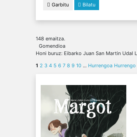
Garbitu
Bilatu
148
emaitza.
Gomendioa
Honi buruz:
Eibarko Juan San Martin Udal Li
1
2
3
4
5
6
7
8
9
10
...
Hurrengoa
Hurrengo