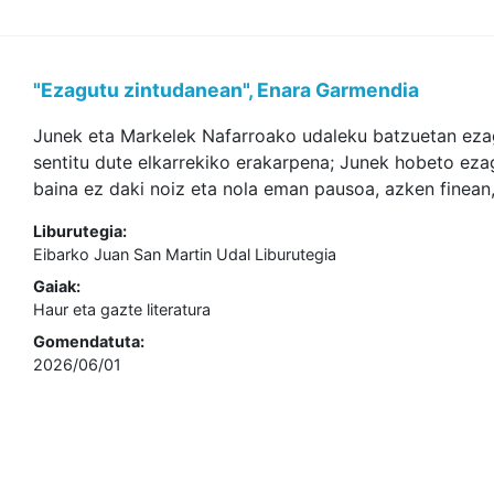
"Ezagutu zintudanean", Enara Garmendia
Junek eta Markelek Nafarroako udaleku batzuetan eza
sentitu dute elkarrekiko erakarpena; Junek hobeto ezagu
baina ez daki noiz eta nola eman pausoa, azken finean, 
Liburutegia:
Eibarko Juan San Martin Udal Liburutegia
Gaiak:
Haur eta gazte literatura
Gomendatuta:
2026/06/01