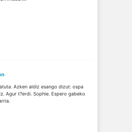
on
tuta. Azken aldiz esango dizut: ospa
z. Agur t?erdi. Sophie. Espero gabeko
rria.