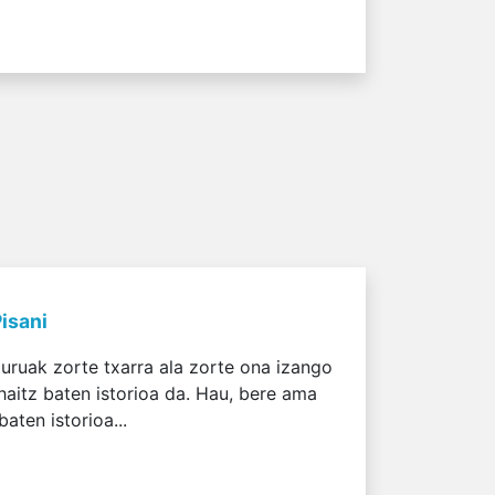
Pisani
uruak zorte txarra ala zorte ona izango
aitz baten istorioa da. Hau, bere ama
aten istorioa...