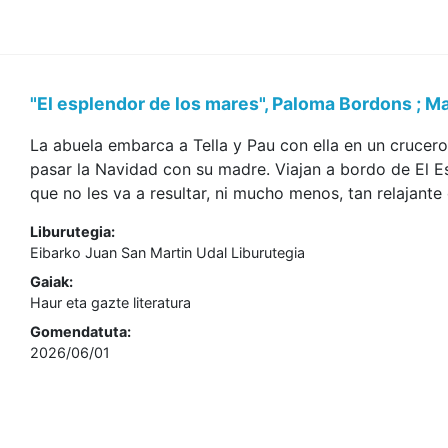
"El esplendor de los mares", Paloma Bordons ; M
La abuela embarca a Tella y Pau con ella en un crucero
pasar la Navidad con su madre. Viajan a bordo de El E
que no les va a resultar, ni mucho menos, tan relajante
Liburutegia:
Eibarko Juan San Martin Udal Liburutegia
Gaiak:
Haur eta gazte literatura
Gomendatuta:
2026/06/01