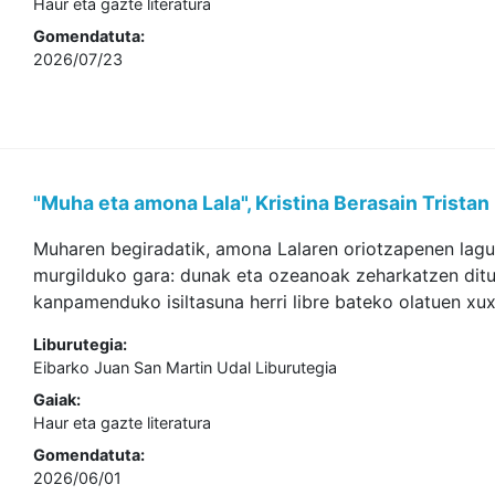
Haur eta gazte literatura
Gomendatuta:
2026/07/23
"Muha eta amona Lala", Kristina Berasain Tristan
Muharen begiradatik, amona Lalaren oriotzapenen lagun
murgilduko gara: dunak eta ozeanoak zeharkatzen ditue
kanpamenduko isiltasuna herri libre bateko olatuen xux
Liburutegia:
Eibarko Juan San Martin Udal Liburutegia
Gaiak:
Haur eta gazte literatura
Gomendatuta:
2026/06/01