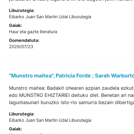
Liburutegia:
Eibarko Juan San Martin Udal Liburutegia
Gaiak:
Haur eta gazte literatura
Gomendatuta:
2026/07/23
"Munstro maitea", Patricia Forde ; Sarah Warburt
Munstro maitea: Badakit ohearen azpian zaudela ezkuta
edo MUNSTRO EHIZTARIEI deituko diet. Benetan ari nai
laguntasunari buruzko isto-rio samurra bezain dibertiga
Liburutegia:
Eibarko Juan San Martin Udal Liburutegia
Gaiak: