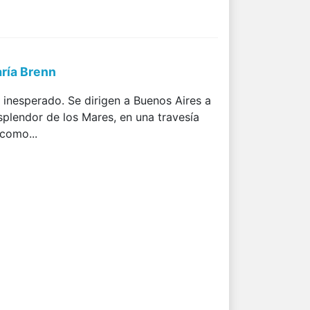
aría Brenn
 inesperado. Se dirigen a Buenos Aires a
splendor de los Mares, en una travesía
 como...