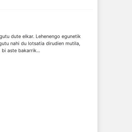
gutu dute elkar. Lehenengo egunetik
tu nahi du lotsatia dirudien mutila,
bi aste bakarrik...