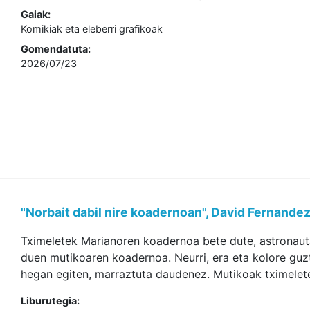
Gaiak:
Komikiak eta eleberri grafikoak
Gomendatuta:
2026/07/23
"Norbait dabil nire koadernoan", David Fernandez 
Tximeletek Marianoren koadernoa bete dute, astronauta,
duen mutikoaren koadernoa. Neurri, era eta kolore guzt
hegan egiten, marraztuta daudenez. Mutikoak tximeleten
Liburutegia: