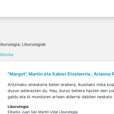
burutegia; Liburutegiak
 blocka
"Margot", Martin eta Xabier Etxeberria ; Arianna 
Antzinako sineskeria baten arabera, ikusitako mika kop
duzun adierazten du. Hau, buruz behera hazten den zuh
galdu eta bi munduren artean alderrai dabilen neskato b
Liburutegia:
Eibarko Juan San Martin Udal Liburutegia