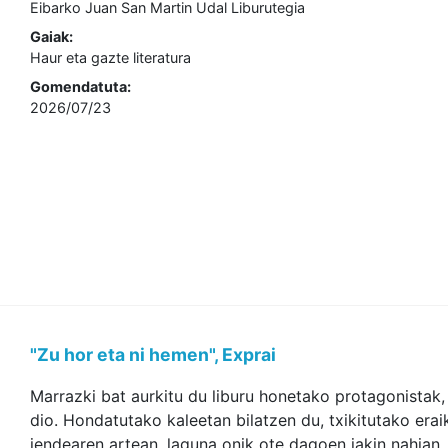
Eibarko Juan San Martin Udal Liburutegia
Gaiak:
Haur eta gazte literatura
Gomendatuta:
2026/07/23
"Zu hor eta ni hemen", Exprai
Marrazki bat aurkitu du liburu honetako protagonistak, 
dio. Hondatutako kaleetan bilatzen du, txikitutako erai
jendearen artean, laguna onik ote dagoen jakin nahian. 