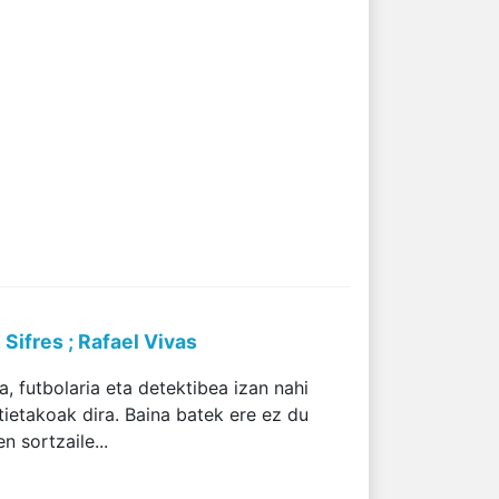
Sifres ; Rafael Vivas
 futbolaria eta detektibea izan nahi
ietakoak dira. Baina batek ere ez du
 sortzaile...