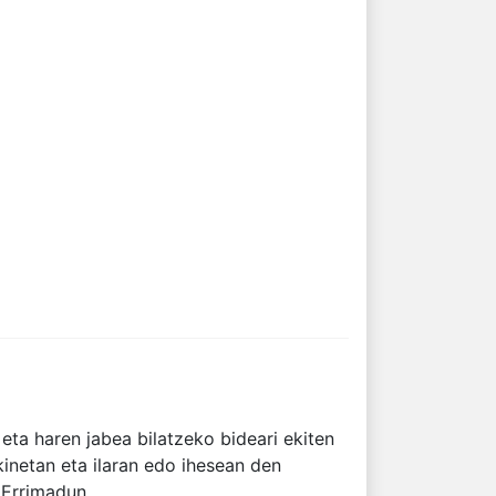
eta haren jabea bilatzeko bideari ekiten
kinetan eta ilaran edo ihesean den
Errimadun...