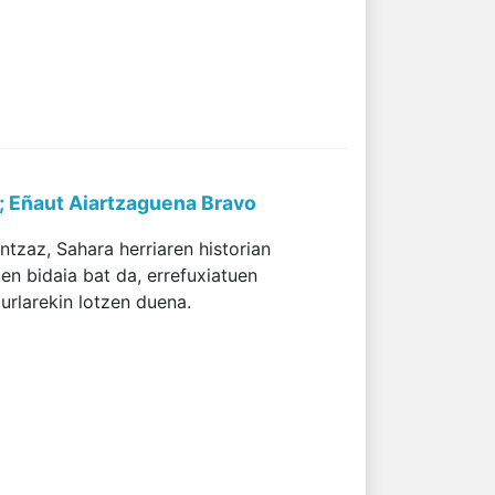
 ; Eñaut Aiartzaguena Bravo
tzaz, Sahara herriaren historian
n bidaia bat da, errefuxiatuen
urlarekin lotzen duena.