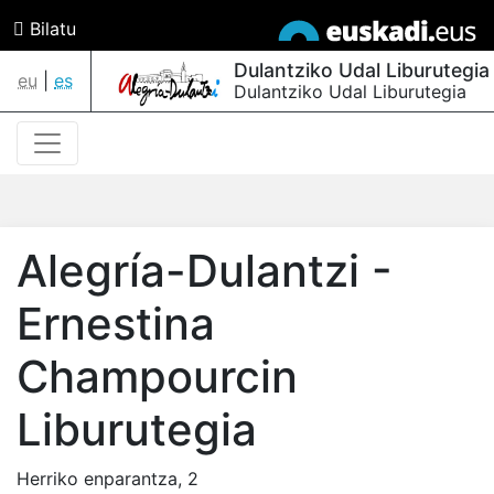
Bilatu
Dulantziko Udal Liburutegia
eu
|
es
Dulantziko Udal Liburutegia
Alegría-Dulantzi -
Ernestina
Champourcin
Liburutegia
Herriko enparantza, 2