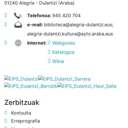
01240 Alegría - Dulantzi (Araba)
Telefonoa:
945 420 704
e-mail:
biblioteca@alegria-dulantzi.eus;
alegria-dulantzi.kultura@ayto.araba.eus
Internet:
Webgunea
Katalogoa
Wikia
Zerbitzuak
Kontsulta
Erreprografia