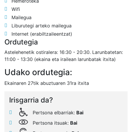
Hemeroteka
Wifi
Mailegua
Liburutegi arteko mailegua
Internet (erabiltzaileentzat)
Ordutegia
Astelehenetik ostiralera: 16:30 - 20:30. Larunbatetan:
11:00 - 13:30 (ekaina eta irailean larunbatak itxita)
Udako ordutegia:
Ekainaren 27tik abuztuaren 31ra itxita
Irisgarria da?
Pertsona elbarriak:
Bai
Pertsona itsuak:
Bai