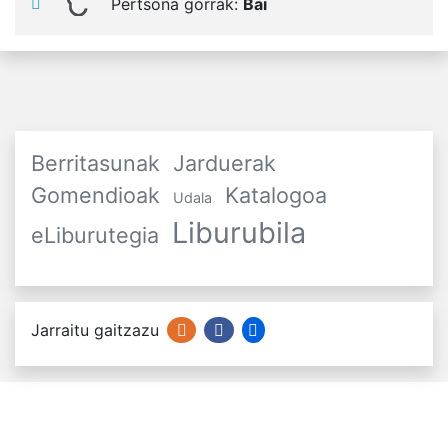
Pertsona gorrak:
Bai
Berritasunak
Jarduerak
Gomendioak
Katalogoa
Udala
Liburubila
eLiburutegia
Jarraitu gaitzazu